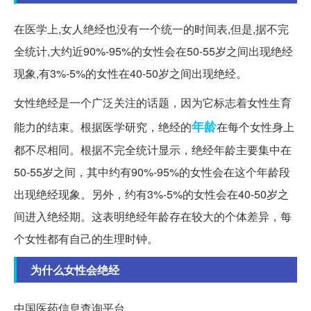
在医学上,女人绝经也没有一个统一的时间表,但是,据不完
全统计,大约近90%-95%的女性会在50-55岁之间出现绝经
现象,有3%-5%的女性在40-50岁之间出现绝经。
女性绝经是一个广泛关注的话题，因为它标志着女性生育
年龄
能力的结束。根据医学研究，绝经的
在每个女性身上
都不尽相同。根据不完全统计显示，绝经年龄主要集中在
50-55岁之间，其中约有90%-95%的女性会在这个年龄段
出现绝经现象。另外，约有3%-5%的女性会在40-50岁之
间进入绝经期。这表明绝经年龄存在较大的个体差异，每
个女性都有自己的生理时钟。
为什么女性会绝经
中国医药信息查询平台