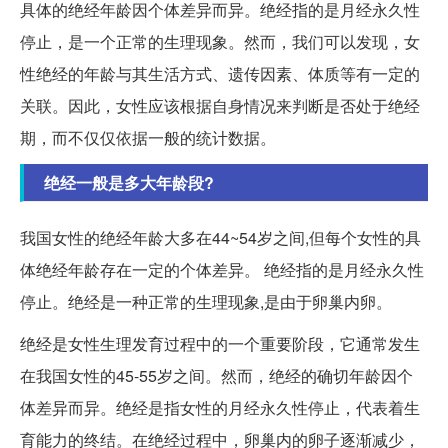
具体的绝经年龄因个体差异而异。绝经指的是月经永久性
停止，是一个正常的生理现象。然而，我们可以发现，女
性绝经的年龄与其生活方式、遗传因素、体质等有一定的
关联。因此，女性应该根据自身情况来判断是否处于绝经
期，而不仅仅依据一般的统计数据。
绝经一般是多大年龄段?
我国女性的绝经年龄大多在44~54岁之间,但每个女性的具
体绝经年龄存在一定的个体差异。 绝经指的是月经永久性
停止。绝经是一种正常的生理现象,是由于卵巢内卵。
绝经是女性生理发育过程中的一个重要阶段，它通常发生
在我国女性的45-55岁之间。然而，绝经的确切年龄因个
体差异而异。绝经是指女性的月经永久性停止，代表着生
育能力的终结。在绝经过程中，卵巢内的卵子逐渐减少，