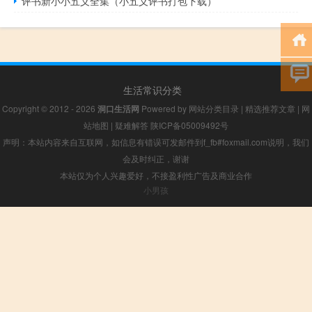
评书新小小五义全集（小五义评书打包下载）
生活常识分类
Copyright © 2012 - 2026
洞口生活网
Powered by
网站分类目录
|
精选推荐文章
|
网
站地图
|
疑难解答
陕ICP备05009492号
声明：本站内容来自互联网，如信息有错误可发邮件到f_fb#foxmail.com说明，我们
会及时纠正，谢谢
本站仅为个人兴趣爱好，不接盈利性广告及商业合作
小男孩