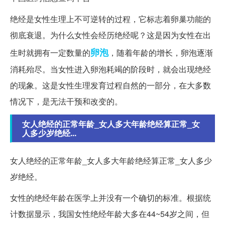
绝经是女性生理上不可逆转的过程，它标志着卵巢功能的
彻底衰退。为什么女性会经历绝经呢？这是因为女性在出
卵泡
生时就拥有一定数量的
，随着年龄的增长，卵泡逐渐
消耗殆尽。当女性进入卵泡耗竭的阶段时，就会出现绝经
的现象。这是女性生理发育过程自然的一部分，在大多数
情况下，是无法干预和改变的。
女人绝经的正常年龄_女人多大年龄绝经算正常_女
人多少岁绝经...
女人绝经的正常年龄_女人多大年龄绝经算正常_女人多少
岁绝经。
女性的绝经年龄在医学上并没有一个确切的标准。根据统
计数据显示，我国女性绝经年龄大多在44~54岁之间，但