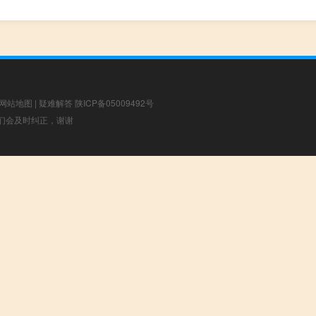
网站地图
|
疑难解答
陕ICP备05009492号
，我们会及时纠正，谢谢