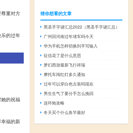
要尊重对方
猜你想看的文章
黑圣手字谜汇总2022（黑圣手字谜汇总）
快乐的过年
广州回河南过年堵车吗今天
华为手机怎样切换到手写输入
征信花了是什么意思
梦幻西游最新飞行祥瑞
摩托车闯红灯多久通知
过年可以穿白色古装吗现在
男生生气了要分手怎么挽回
对她的祝福
连环炮攻略
冬天买个什么鱼竿最好
祥幸福的新