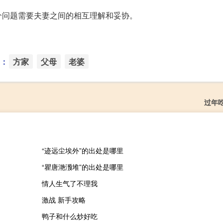
个问题需要夫妻之间的相互理解和妥协。
：
方家
父母
老婆
过年
“迹远尘埃外”的出处是哪里
“瞿唐滟滪堆”的出处是哪里
情人生气了不理我
激战 新手攻略
鸭子和什么炒好吃