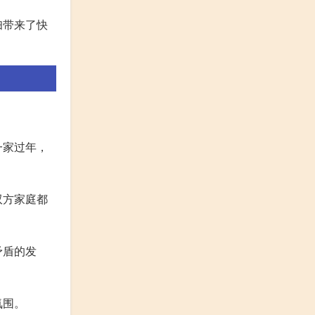
妇带来了快
一家过年，
双方家庭都
矛盾的发
氛围。