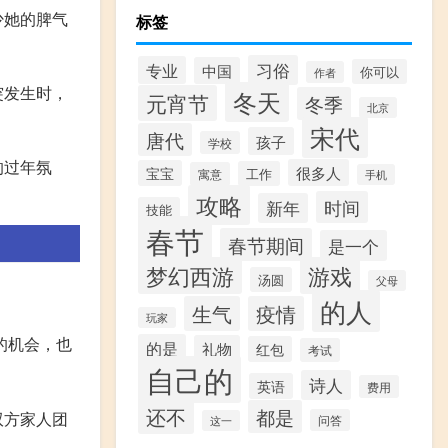
少她的脾气
标签
习俗
专业
中国
你可以
作者
突发生时，
冬天
元宵节
冬季
北京
宋代
唐代
孩子
学校
的过年氛
很多人
宝宝
工作
寓意
手机
攻略
时间
新年
技能
春节
春节期间
是一个
梦幻西游
游戏
汤圆
父母
的人
生气
疫情
玩家
的机会，也
的是
礼物
红包
考试
自己的
诗人
英语
费用
还不
都是
双方家人团
问答
这一