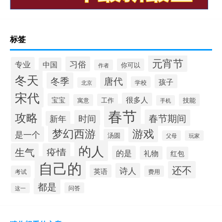
标签
元宵节
习俗
专业
中国
你可以
作者
冬天
冬季
唐代
孩子
学校
北京
宋代
很多人
宝宝
工作
技能
寓意
手机
春节
攻略
春节期间
时间
新年
梦幻西游
游戏
是一个
汤圆
父母
玩家
的人
生气
疫情
的是
礼物
红包
自己的
还不
诗人
英语
考试
费用
都是
问答
这一