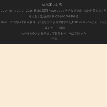
生活常识分类
Copyright © 2012 - 2026
洞口生活网
Powered by
网站分类目录
|
精选推荐文章
|
网
站地图
|
疑难解答
陕ICP备05009492号
声明：本站内容来自互联网，如信息有错误可发邮件到f_fb#foxmail.com说明，我们
会及时纠正，谢谢
本站仅为个人兴趣爱好，不接盈利性广告及商业合作
小男孩