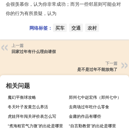
会很羡慕你，认为你非常成功；而另一些邻居则可能会对
你的行为有所质疑，认为
网络标签：
买车
交通
农村
上一篇
回家过年有什么理由请假
下一篇
是不是过年不能放炮了
相关问题
魔幻平衡球攻略
郑州七中赵宏伟（郑州七中）
冬天叶子发黄怎么养活
去商场过年吃什么零食
虎娃拜年闯关评价表怎么写
金庸的作品有哪些
“煮海粗官气力微”的出处是哪里
“自言勤教督”的出处是哪里