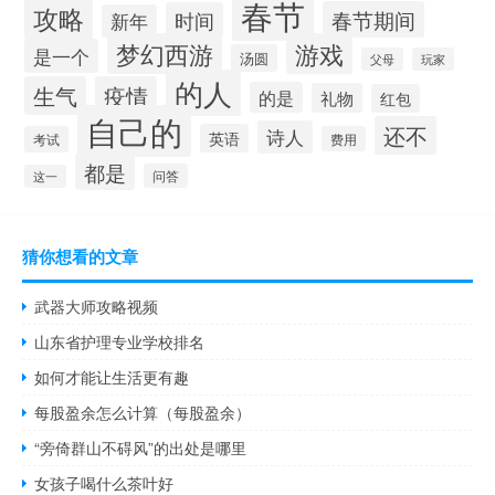
春节
攻略
春节期间
时间
新年
梦幻西游
游戏
是一个
汤圆
父母
玩家
的人
生气
疫情
的是
礼物
红包
自己的
还不
诗人
英语
考试
费用
都是
问答
这一
猜你想看的文章
武器大师攻略视频
山东省护理专业学校排名
如何才能让生活更有趣
每股盈余怎么计算（每股盈余）
“旁倚群山不碍风”的出处是哪里
女孩子喝什么茶叶好