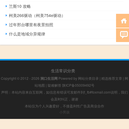
兰斯10 攻略
柯美266驱动（柯美754e驱动）
过年邢台哪里有夜景拍照
什么是地域分异规律
生活常识分类
Copyright © 2012 - 2026
洞口生活网
Powered by
网站分类目录
|
精选推荐文章
|
网
站地图
|
疑难解答
陕ICP备05009492号
声明：本站内容来自互联网，如信息有错误可发邮件到f_fb#foxmail.com说明，我们
会及时纠正，谢谢
本站仅为个人兴趣爱好，不接盈利性广告及商业合作
小男孩