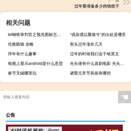
过年要准备多少肉馅饺子
相关问题
lol钢铁审判官之预兆图标怎么获得（lol钢铁审判官之预兆图标获得方法）
“或杂遝以聚敛兮”的出处是哪里
伦敦眼镜 攻略
剪头过年涨价几天
拜年有什么趣事
过年的时候我们会干啥英文
电视上显示android是什么意思
光头佬有什么喜剧电影 光头佬麦嘉喜剧电影
春节无锡哪里玩
诸暨元宵节风俗有哪些
☚
公告