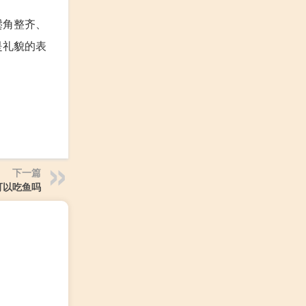
鬓角整齐、
是礼貌的表
下一篇
可以吃鱼吗