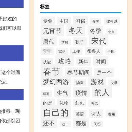
标签
子好过的
习俗
专业
中国
你可以
作者
我们可以跟
冬天
元宵节
冬季
北京
宋代
唐代
孩子
学校
很多人
宝宝
工作
寓意
手机
攻略
时间
新年
技能
春节
春节期间
是一个
了这个时间
梦幻西游
游戏
好运。
汤圆
父母
的人
生气
疫情
玩家
的是
礼物
红包
考试
自己的
的推移，现
诗人
英语
费用
们依然以团
还不
都是
问答
这一