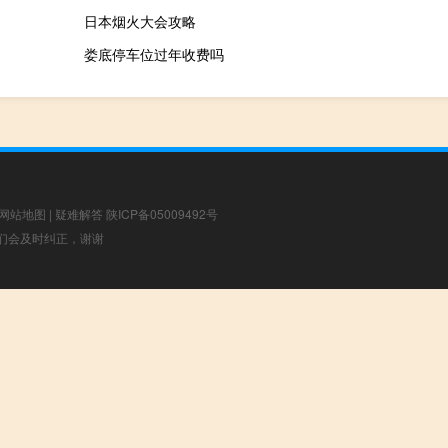
日本烟火大会攻略
娄底停车位过年收费吗
网站地图
|
疑难解答
陕ICP备05009492号
，我们会及时纠正，谢谢