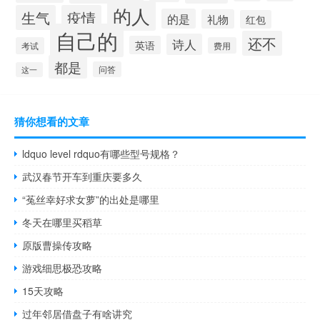
的人
生气
疫情
的是
礼物
红包
自己的
还不
诗人
英语
考试
费用
都是
问答
这一
猜你想看的文章
ldquo level rdquo有哪些型号规格？
武汉春节开车到重庆要多久
“菟丝幸好求女萝”的出处是哪里
冬天在哪里买稻草
原版曹操传攻略
游戏细思极恐攻略
15天攻略
过年邻居借盘子有啥讲究