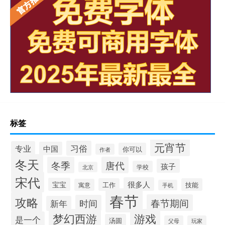
标签
元宵节
习俗
专业
中国
你可以
作者
冬天
冬季
唐代
孩子
学校
北京
宋代
很多人
宝宝
工作
技能
寓意
手机
春节
攻略
春节期间
时间
新年
梦幻西游
游戏
是一个
汤圆
父母
玩家