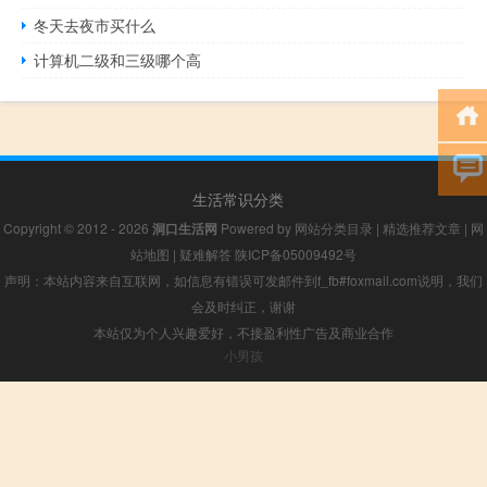
冬天去夜市买什么
计算机二级和三级哪个高
生活常识分类
Copyright © 2012 - 2026
洞口生活网
Powered by
网站分类目录
|
精选推荐文章
|
网
站地图
|
疑难解答
陕ICP备05009492号
声明：本站内容来自互联网，如信息有错误可发邮件到f_fb#foxmail.com说明，我们
会及时纠正，谢谢
本站仅为个人兴趣爱好，不接盈利性广告及商业合作
小男孩