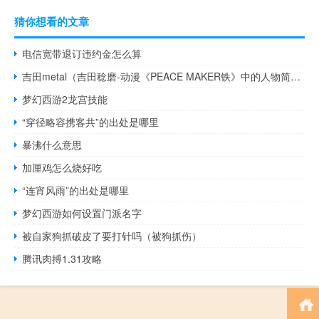
猜你想看的文章
电信宽带退订违约金怎么算
吉田metal（吉田稔磨-动漫《PEACE MAKER铁》中的人物简介）
梦幻西游2龙宫技能
“穿径略容携客共”的出处是哪里
暴沸什么意思
加厘鸡怎么烧好吃
“连宵风雨”的出处是哪里
梦幻西游如何设置门派名字
被自家狗抓破皮了要打针吗（被狗抓伤）
腾讯肉搏1.31攻略