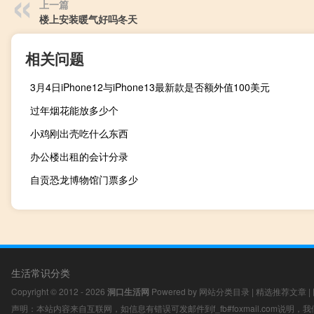
上一篇
楼上安装暖气好吗冬天
相关问题
3月4日iPhone12与iPhone13最新款是否额外值100美元
过年烟花能放多少个
小鸡刚出壳吃什么东西
办公楼出租的会计分录
自贡恐龙博物馆门票多少
生活常识分类
Copyright © 2012 - 2026
洞口生活网
Powered by
网站分类目录
|
精选推荐文章
|
声明：本站内容来自互联网，如信息有错误可发邮件到f_fb#foxmail.com说明