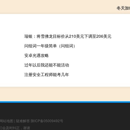
冬天加9
瑞银：将雪佛龙目标价从210美元下调至206美元
问组词一年级简单（问组词）
安卓光遇攻略
过年以后我还能不能活动
注册安全工程师能考几年
网站地图
|
疑难解答
陕ICP备05009492号
，我们会及时纠正，谢谢