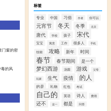
标签
习俗
专业
中国
你可以
作者
冬天
元宵节
冬季
北京
宋代
唐代
孩子
学校
很多人
宝宝
工作
寓意
手机
攻略
查门窗的密
时间
新年
技能
春节
春节期间
是一个
梦幻西游
游戏
中毒的风
汤圆
父母
的人
生气
疫情
玩家
的是
礼物
红包
考试
自己的
诗人
英语
费用
还不
都是
问答
这一