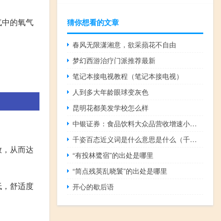
气中的氧气
猜你想看的文章
春风无限潇湘意，欲采蘋花不自由
梦幻西游治疗门派推荐最新
笔记本接电视教程（笔记本接电视）
人到多大年龄眼球变灰色
昆明花都美发学校怎么样
中银证券：食品饮料大众品营收增速小幅改善结构性机会较多
千姿百态近义词是什么意思是什么（千姿百态的近义词是什么）
放，从而达
“有投林鹭宿”的出处是哪里
“简点残英乱晓鬟”的出处是哪里
低，舒适度
开心的歇后语