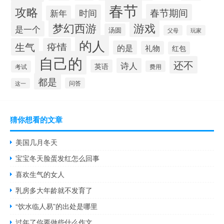
春节
攻略
春节期间
时间
新年
梦幻西游
游戏
是一个
汤圆
父母
玩家
的人
生气
疫情
的是
礼物
红包
自己的
还不
诗人
英语
考试
费用
都是
问答
这一
猜你想看的文章
美国几月冬天
宝宝冬天脸蛋发红怎么回事
喜欢生气的女人
乳房多大年龄就不发育了
“饮水临人易”的出处是哪里
过年了你要做些什么作文