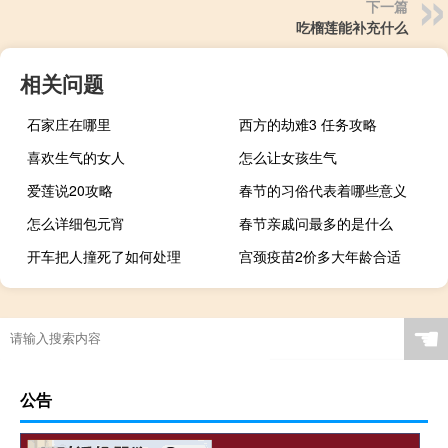
下一篇
吃榴莲能补充什么
相关问题
石家庄在哪里
西方的劫难3 任务攻略
喜欢生气的女人
怎么让女孩生气
爱莲说20攻略
春节的习俗代表着哪些意义
怎么详细包元宵
春节亲戚问最多的是什么
开车把人撞死了如何处理
宫颈疫苗2价多大年龄合适
☚
公告