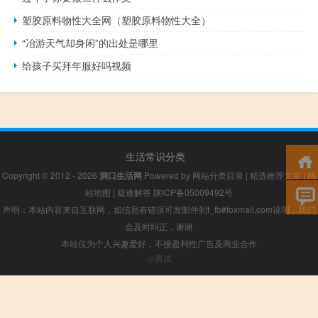
塑胶原料物性大全网（塑胶原料物性大全）
“冶游天气却身闲”的出处是哪里
给孩子买拜年服好吗视频
生活常识分类
Copyright © 2012 - 2026
洞口生活网
Powered by
网站分类目录
|
精选推荐文章
|
网
站地图
|
疑难解答
陕ICP备05009492号
声明：本站内容来自互联网，如信息有错误可发邮件到f_fb#foxmail.com说明，我们
会及时纠正，谢谢
本站仅为个人兴趣爱好，不接盈利性广告及商业合作
小男孩