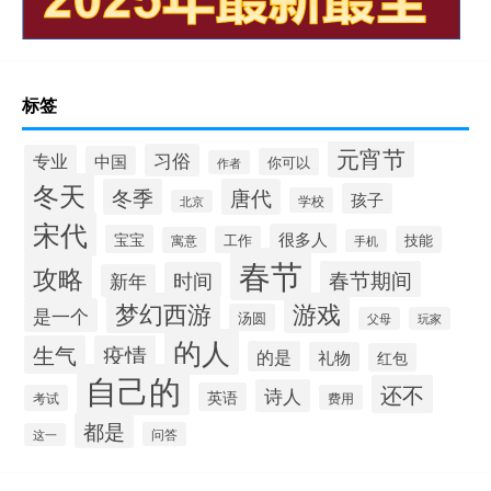
标签
元宵节
习俗
专业
中国
你可以
作者
冬天
冬季
唐代
孩子
学校
北京
宋代
很多人
宝宝
工作
技能
寓意
手机
春节
攻略
春节期间
时间
新年
梦幻西游
游戏
是一个
汤圆
父母
玩家
的人
生气
疫情
的是
礼物
红包
自己的
还不
诗人
英语
考试
费用
都是
问答
这一