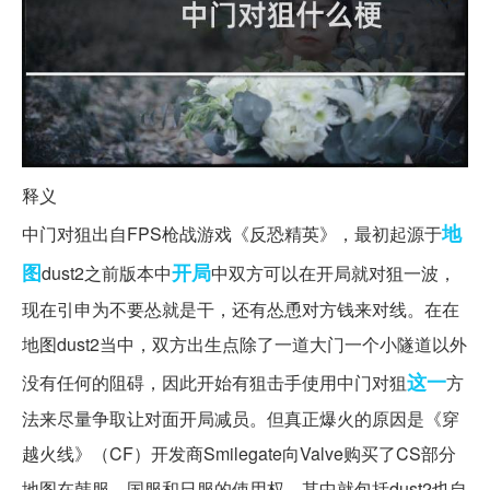
释义
地
中门对狙出自FPS枪战游戏《反恐精英》，最初起源于
图
开局
dust2之前版本中
中双方可以在开局就对狙一波，
现在引申为不要怂就是干，还有怂恿对方钱来对线。在在
地图dust2当中，双方出生点除了一道大门一个小隧道以外
这一
没有任何的阻碍，因此开始有狙击手使用中门对狙
方
法来尽量争取让对面开局减员。但真正爆火的原因是《穿
越火线》（CF）开发商Smilegate向Valve购买了CS部分
地图在韩服、国服和日服的使用权，其中就包括dust2也自