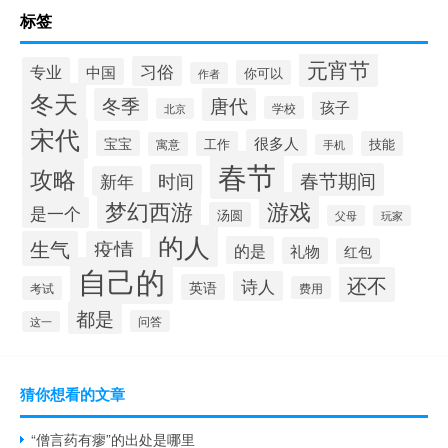
标签
元宵节
习俗
专业
中国
你可以
作者
冬天
冬季
唐代
孩子
学校
北京
宋代
很多人
宝宝
工作
技能
寓意
手机
春节
攻略
春节期间
时间
新年
梦幻西游
游戏
是一个
汤圆
父母
玩家
的人
生气
疫情
的是
礼物
红包
自己的
还不
诗人
英语
考试
费用
都是
问答
这一
猜你想看的文章
“僧言药有瘳”的出处是哪里