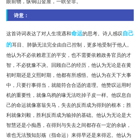
眼前物，纵铜山金屋，一瞑全非。
诗意：
命运
自己
这首诗词表达了对人生境遇和
的思考。诗人感叹
的
耳目、肺肠无法完全由自己控制，更多地受制于他人。
他认为不必依赖君王的平安，也不需要依赖政务官员的才
智，不必犹豫不决。回顾自己的经历，他认为无论是在黄
初时期还是义熙时期，他都有所感悟。他认为在天下大事
中，只要行事得当，就能符合合适的道理。他赞叹运用时
机的重要性，就像乌鸦的喙无法吃掉子皮一样。他叹息自
己的命运就像塞翁失马，失去的反而成为得到的根本；胜
利就像刘毅，胜利反而成为输掉的基础。他认为无论是大
智慧还是小痴愚，在得到与失去之间都存在一定的余缺，
谁也无法预知彭殇（指命运）来得早还是来得迟。他认为