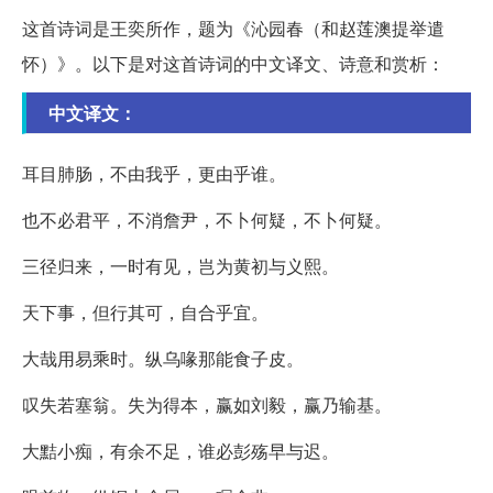
这首诗词是王奕所作，题为《沁园春（和赵莲澳提举遣
怀）》。以下是对这首诗词的中文译文、诗意和赏析：
中文译文：
耳目肺肠，不由我乎，更由乎谁。
也不必君平，不消詹尹，不卜何疑，不卜何疑。
三径归来，一时有见，岂为黄初与义熙。
天下事，但行其可，自合乎宜。
大哉用易乘时。纵乌喙那能食子皮。
叹失若塞翁。失为得本，赢如刘毅，赢乃输基。
大黠小痴，有余不足，谁必彭殇早与迟。