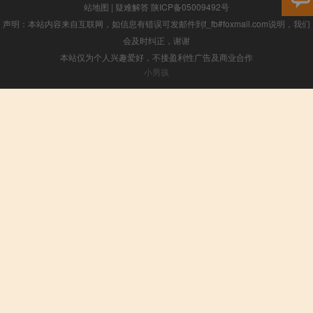
站地图
|
疑难解答
陕ICP备05009492号
声明：本站内容来自互联网，如信息有错误可发邮件到f_fb#foxmail.com说明，我们
会及时纠正，谢谢
本站仅为个人兴趣爱好，不接盈利性广告及商业合作
小男孩