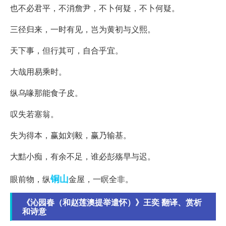
也不必君平，不消詹尹，不卜何疑，不卜何疑。
三径归来，一时有见，岂为黄初与义熙。
天下事，但行其可，自合乎宜。
大哉用易乘时。
纵乌喙那能食子皮。
叹失若塞翁。
失为得本，赢如刘毅，赢乃输基。
大黠小痴，有余不足，谁必彭殇早与迟。
铜山
眼前物，纵
金屋，一瞑全非。
《沁园春（和赵莲澳提举遣怀）》王奕 翻译、赏析
和诗意