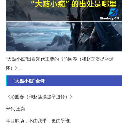
“大黠小痴”出自宋代王奕的《沁园春（和赵莲澳提举遣
怀）》。
“大黠小痴”全诗
《沁园春（和赵莲澳提举遣怀）》
宋代 王奕
耳目肺肠，不由我乎，更由乎谁。