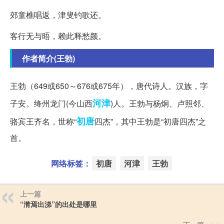
郊童樵唱返，津叟钓歌还。
客行无与晤，赖此释愁颜。
作者简介(王勃)
王勃（649或650～676或675年），唐代诗人。汉族，字
河津
子安。绛州龙门(今山西
)人。王勃与杨炯、卢照邻、
初唐
骆宾王齐名，世称“
四杰”，其中王勃是“初唐四杰”之
首。
网络标签：
初唐
河津
王勃
上一篇
“潸焉出涕”的出处是哪里