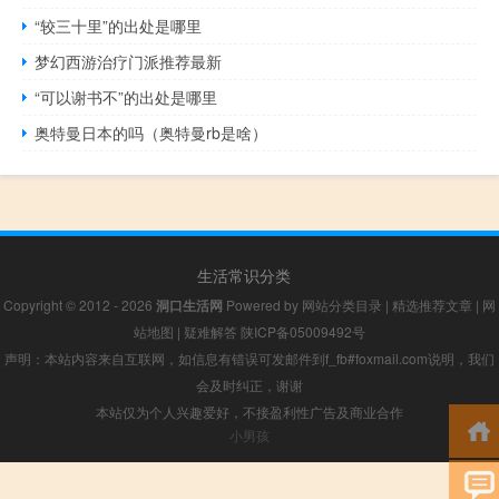
“较三十里”的出处是哪里
梦幻西游治疗门派推荐最新
“可以谢书不”的出处是哪里
奥特曼日本的吗（奥特曼rb是啥）
生活常识分类
Copyright © 2012 - 2026
洞口生活网
Powered by
网站分类目录
|
精选推荐文章
|
网
站地图
|
疑难解答
陕ICP备05009492号
声明：本站内容来自互联网，如信息有错误可发邮件到f_fb#foxmail.com说明，我们
会及时纠正，谢谢
本站仅为个人兴趣爱好，不接盈利性广告及商业合作
小男孩