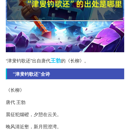
王勃
“津叟钓歌还”出自唐代
的《长柳》。
“津叟钓歌还”全诗
《长柳》
唐代 王勃
晨征犯烟磴，夕憩在云关。
晚风清近壑，新月照澄湾。