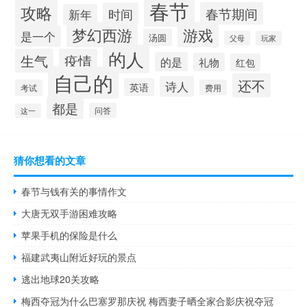
春节
攻略
春节期间
时间
新年
梦幻西游
游戏
是一个
汤圆
父母
玩家
的人
生气
疫情
的是
礼物
红包
自己的
还不
诗人
英语
考试
费用
都是
问答
这一
猜你想看的文章
春节与钱有关的事情作文
大唐无双手游困难攻略
苹果手机的保险是什么
福建武夷山附近好玩的景点
逃出地球20关攻略
梅西夺冠为什么巴塞罗那庆祝 梅西妻子晒全家合影庆祝夺冠