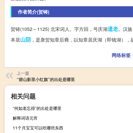
作者简介(贺铸)
遗老
贺铸(1052～1125) 北宋词人。字方回，号庆湖
。汉族
山阴
本居
，是唐贺知章后裔，以知章居庆湖（即镜湖），
网络标签
上一篇
“碧山影里小红旗”的出处是哪里
相关问题
“何如老忘得”的出处是哪里
解释词语元宵
11个月宝宝可以吃哪些东西