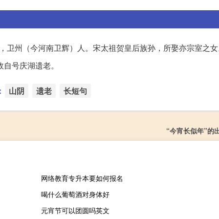
，卫州（今河南卫辉）人。宋太祖贺皇后族孙，所娶亦宗室之女
故自号庆湖遗老。
：
山阴
遗老
长短句
“今宵长似年”的
网络教育专升本要如何报名
喝什么葡萄酒对身体好
元宵节可以团圆吗英文