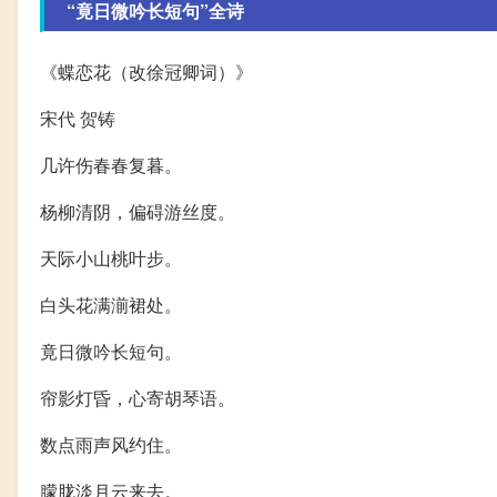
“竟日微吟长短句”全诗
《蝶恋花（改徐冠卿词）》
宋代 贺铸
几许伤春春复暮。
杨柳清阴，偏碍游丝度。
天际小山桃叶步。
白头花满湔裙处。
竟日微吟长短句。
帘影灯昏，心寄胡琴语。
数点雨声风约住。
朦胧淡月云来去。