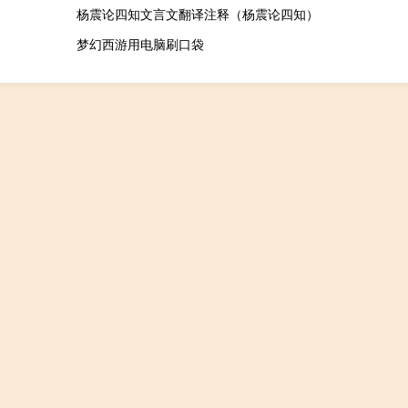
杨震论四知文言文翻译注释（杨震论四知）
梦幻西游用电脑刷口袋