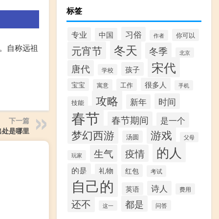
标签
习俗
专业
中国
你可以
作者
冬天
。自称远祖
元宵节
冬季
北京
宋代
唐代
孩子
学校
很多人
宝宝
工作
寓意
手机
攻略
时间
新年
技能
春节
春节期间
是一个
下一篇
出处是哪里
梦幻西游
游戏
汤圆
父母
的人
生气
疫情
玩家
的是
礼物
红包
考试
自己的
诗人
英语
费用
还不
都是
问答
这一