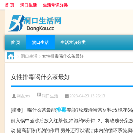
首 页
洞口生活
生活常识分类
首 页
洞口生活
生活常识分类
>
洞口生活
>
女性排毒喝什么茶最好
女性排毒喝什么茶最好
洞口生活
网友:
nx
2023-04-23 13:26:13
排毒
[摘要]：喝什么茶最能
养颜?玫瑰蜂蜜茶材料:玫瑰花6
倒入锅中煮沸后放入红茶包,冲泡约6分钟; 2、将玫瑰分朵放入
动,提高新陈代谢的作用,另外还可以清洁体内的循环系统,