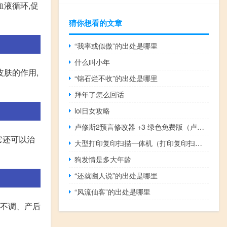
血液循环,促
猜你想看的文章
“我率或似傲”的出处是哪里
什么叫小年
皮肤的作用,
“锦石烂不收”的出处是哪里
拜年了怎么回话
lol日女攻略
卢修斯2预言修改器 +3 绿色免费版（卢修斯2预言修改器 +3 绿色免费版功能简介）
它还可以治
大型打印复印扫描一体机（打印复印扫描一体机什么牌子好）
狗发情是多大年龄
“还就幽人说”的出处是哪里
“风流仙客”的出处是哪里
经不调、产后