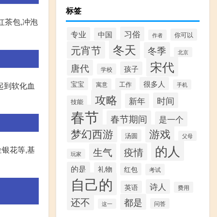
标签
红茶包,冲泡
习俗
专业
中国
你可以
作者
冬天
元宵节
冬季
北京
宋代
唐代
孩子
学校
很多人
宝宝
工作
寓意
起到软化血
手机
攻略
时间
新年
技能
春节
春节期间
是一个
梦幻西游
游戏
汤圆
父母
的人
银花等,基
生气
疫情
玩家
的是
礼物
红包
考试
自己的
诗人
英语
费用
还不
都是
问答
这一