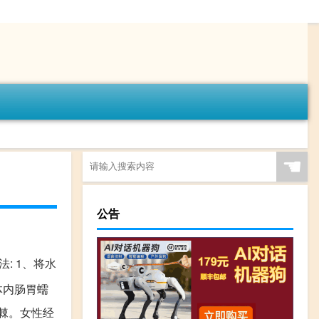
☚
公告
: 1、将水
体内肠胃蠕
沙棘。女性经