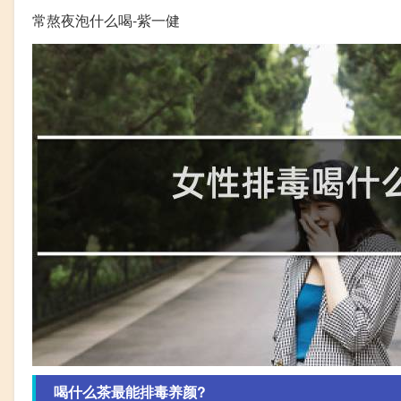
常熬夜泡什么喝-紫一健
喝什么茶最能排毒养颜?