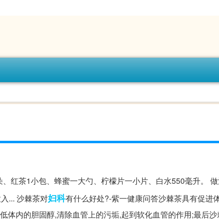
朵、红茶1小包、蜂蜜一大勺、柠檬片一小片、白水550毫升。 做法
妇科
... 沙棘茶对
有什么好处?-紫一健康问答沙棘茶具有促进
降低体内的胆固醇,清除血管上的污垢,起到软化血管的作用;最后