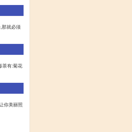
,那就必须
毒茶有:菊花
,让你美丽照