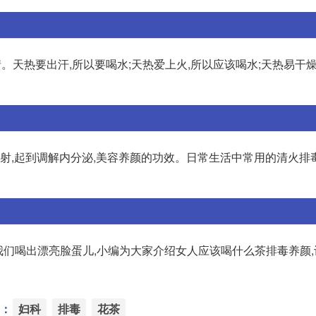
。天热要出汗,所以要喝水;天热爱上火,所以应该喝水;天热易干燥
辐射,起到调解内分泌,美容养颜的功效。日常生活中常用的清火排
我们喝出漂亮脸蛋儿,小编为大家介绍女人应该喝什么茶排毒养颜
：
妇科
排毒
花茶