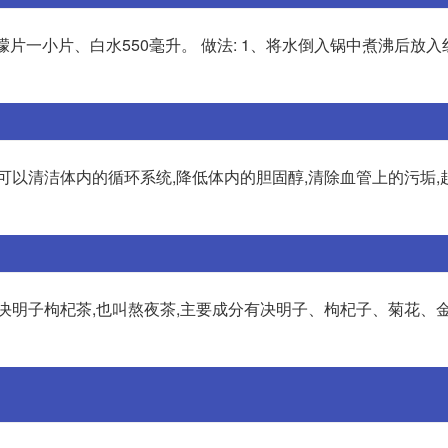
片一小片、白水550毫升。 做法: 1、将水倒入锅中煮沸后放入
可以清洁体内的循环系统,降低体内的胆固醇,清除血管上的污垢,
决明子枸杞茶,也叫熬夜茶,主要成分有决明子、枸杞子、菊花、金