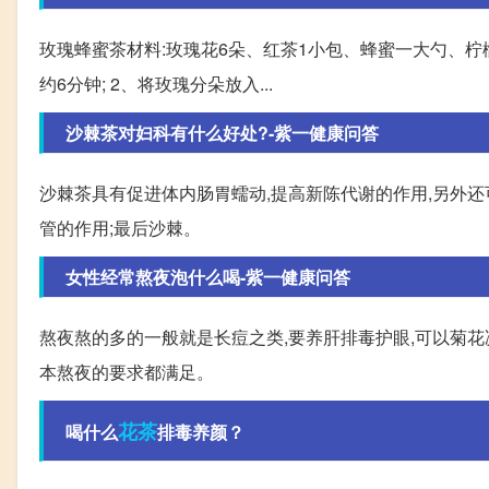
玫瑰蜂蜜茶材料:玫瑰花6朵、红茶1小包、蜂蜜一大勺、柠檬
约6分钟; 2、将玫瑰分朵放入...
沙棘茶对妇科有什么好处?-紫一健康问答
沙棘茶具有促进体内肠胃蠕动,提高新陈代谢的作用,另外还
管的作用;最后沙棘。
女性经常熬夜泡什么喝-紫一健康问答
熬夜熬的多的一般就是长痘之类,要养肝排毒护眼,可以菊花
本熬夜的要求都满足。
花茶
喝什么
排毒养颜？