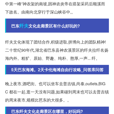
中第一峰”神农架的南坡,因神农炎帝在搭架采药后顺溪而
下故名。由南向北穿行于深山峡谷中,。
纤夫
巴东
文化走廊景区有什么好玩的?
纤夫文化体现了团结合作,积级进取,拼博向上的团队精神!
二十世纪90年代,湖北省巴东县神农溪景区的纤夫拉纤名扬
海内外。粗犷、原始、野趣、纯朴、憨厚,一声... 纤。
5天巴东海滩。2天卡伦海滩自由行攻略_问答库问答
晚上夜市,酒吧街。也可以坐车去普吉镇,尚泰,outlets,BIG
C 都在一起,逛一天没有问题,如果碰到周末也可以去普吉镇
的周末夜市,规模比芭东的大很多。。
巴东纤夫文化走廊景区在哪里，好玩吗?