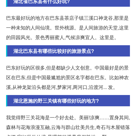
湖北省巴东县有什么好玩?
巴东最好玩的地方在巴东县茶店子镇三溪口神龙谷,那里是
一种未知的人间仙境。世外桃源。是人间旅游的天堂,这里
的田园风光。景色秀丽蜜人,气候凉爽宜人。这里是。
湖北巴东县有哪些比较好的旅游景点?
巴东好玩的区很多,但是都缺少人文创意。中国最好是的景
区在巴东,但是中国最尴尬的景区名字都在巴东。比如神农
溪,从神龙架沿头都是河,梦家河,两河口,沿渡河... 发。
湖北恩施的野三关镇有哪些好玩的地方?
我觉得野三关花海是一个好去处。美丽!凉爽……置身其间,
森林与花海浪漫互融,云海与群山壮美共生,奇石与木屋错落