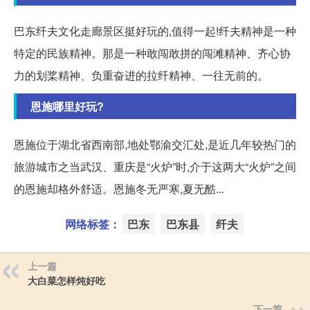
巴东纤夫文化走廊景区挺好玩的,值得一起!纤夫精神是一种
特定的民族精神。那是一种敢闯敢拼的闯滩精神、齐心协
力的划桨精神、负重奋进的拉纤精神、一往无前的。
恩施哪里好玩?
恩施位于湖北省西南部,地处鄂渝交汇处,是近几年较热门的
旅游城市之当武汉、重庆是“火炉”时,介于这两大“火炉”之间
的恩施却格外舒适。恩施冬无严寒,夏无酷...
网络标签：
巴东
巴东县
纤夫
上一篇
大白菜怎样炖好吃
下一篇