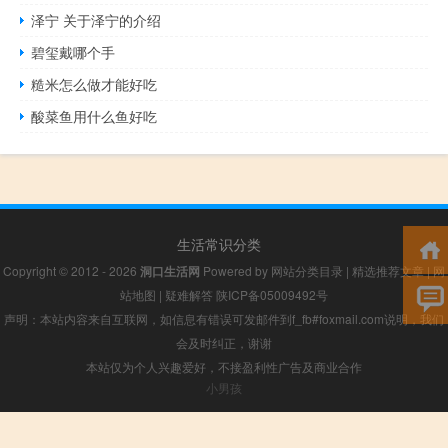
泽宁 关于泽宁的介绍
碧玺戴哪个手
糙米怎么做才能好吃
酸菜鱼用什么鱼好吃
生活常识分类
Copyright © 2012 - 2026
洞口生活网
Powered by
网站分类目录
|
精选推荐文章
|
网
站地图
|
疑难解答
陕ICP备05009492号
声明：本站内容来自互联网，如信息有错误可发邮件到f_fb#foxmail.com说明，我们
会及时纠正，谢谢
本站仅为个人兴趣爱好，不接盈利性广告及商业合作
小男孩