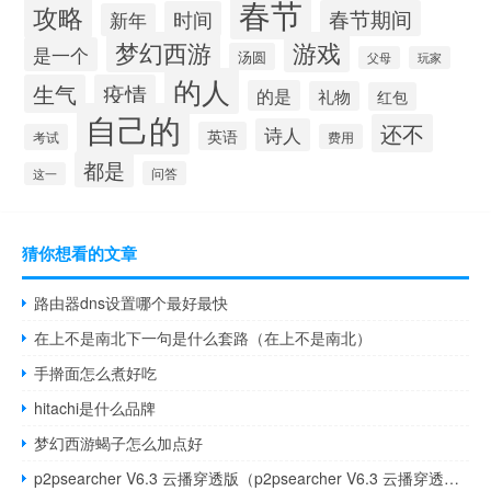
春节
攻略
春节期间
时间
新年
梦幻西游
游戏
是一个
汤圆
父母
玩家
的人
生气
疫情
的是
礼物
红包
自己的
还不
诗人
英语
考试
费用
都是
问答
这一
猜你想看的文章
路由器dns设置哪个最好最快
在上不是南北下一句是什么套路（在上不是南北）
手擀面怎么煮好吃
hitachi是什么品牌
梦幻西游蝎子怎么加点好
p2psearcher V6.3 云播穿透版（p2psearcher V6.3 云播穿透版功能简介）