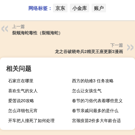
网络标签：
京东
小金库
账户
上一篇
裂颊海蛇毒性（裂颊海蛇）
下一篇
龙之谷破晓奇兵2精灵王座更新3漫画
相关问题
石家庄在哪里
西方的劫难3 任务攻略
喜欢生气的女人
怎么让女孩生气
爱莲说20攻略
春节的习俗代表着哪些意义
怎么详细包元宵
春节亲戚问最多的是什么
开车把人撞死了如何处理
宫颈疫苗2价多大年龄合适