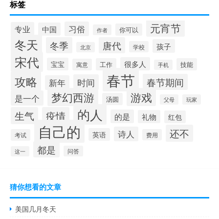
标签
元宵节
习俗
专业
中国
你可以
作者
冬天
冬季
唐代
孩子
学校
北京
宋代
很多人
宝宝
工作
技能
寓意
手机
春节
攻略
春节期间
时间
新年
梦幻西游
游戏
是一个
汤圆
父母
玩家
的人
生气
疫情
的是
礼物
红包
自己的
还不
诗人
英语
考试
费用
都是
问答
这一
猜你想看的文章
美国几月冬天