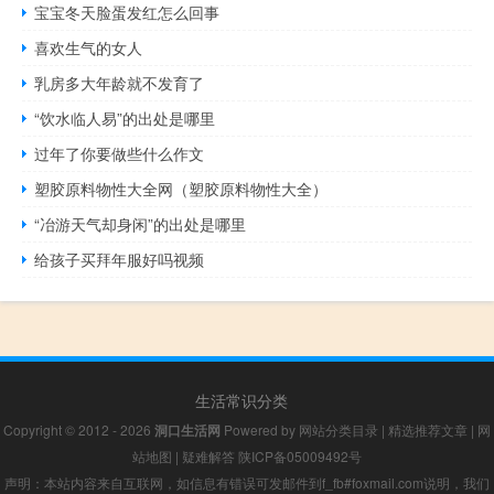
宝宝冬天脸蛋发红怎么回事
喜欢生气的女人
乳房多大年龄就不发育了
“饮水临人易”的出处是哪里
过年了你要做些什么作文
塑胶原料物性大全网（塑胶原料物性大全）
“冶游天气却身闲”的出处是哪里
给孩子买拜年服好吗视频
生活常识分类
Copyright © 2012 - 2026
洞口生活网
Powered by
网站分类目录
|
精选推荐文章
|
网
站地图
|
疑难解答
陕ICP备05009492号
声明：本站内容来自互联网，如信息有错误可发邮件到f_fb#foxmail.com说明，我们