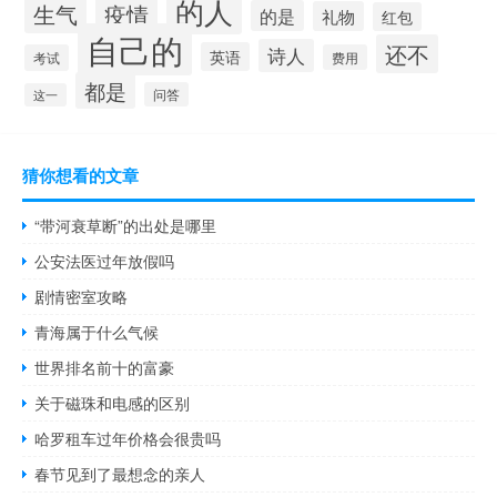
的人
生气
疫情
的是
礼物
红包
自己的
还不
诗人
英语
考试
费用
都是
问答
这一
猜你想看的文章
“带河衰草断”的出处是哪里
公安法医过年放假吗
剧情密室攻略
青海属于什么气候
世界排名前十的富豪
关于磁珠和电感的区别
哈罗租车过年价格会很贵吗
春节见到了最想念的亲人