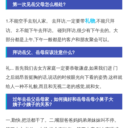
第一次见岳父母怎么相处?
礼物
1.不能空手去别人家。 去拜访,一定要带
,不能只拜
访。 2.不能下午去拜访。 碰到拜访,很少有下午去的。大
部分都是上午,下午一般都是约客户和朋友聚会可以。
拜访岳父、岳母应该注意什么?
礼... 首先我们去女方家庭一定要恭敬谦虚,如果我们进 门
之后就昂首挺胸的话,说话的时候眼光向下看的姿势,这样就
给人一种不礼貌,而且和无视二老的感觉,就和女。
过年去岳父岳母家，如何搞好和岳母岳母小舅子大
姨子小姨子的关系?
一,勤快,把活都干了。二,嘴甜爸爸妈妈弟弟妹妹叫不停。