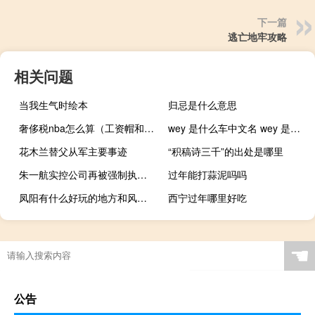
下一篇
逃亡地牢攻略
相关问题
当我生气时绘本
归忌是什么意思
奢侈税nba怎么算（工资帽和奢侈税线是一回事吗）
wey 是什么车中文名 wey 是什么牌的车
花木兰替父从军主要事迹
“积稿诗三千”的出处是哪里
朱一航实控公司再被强制执行 涉施工纠纷案件
过年能打蒜泥吗吗
凤阳有什么好玩的地方和风景点
西宁过年哪里好吃
☚
公告