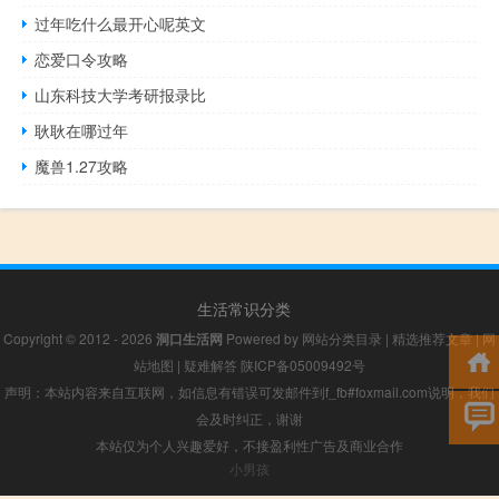
过年吃什么最开心呢英文
恋爱口令攻略
山东科技大学考研报录比
耿耿在哪过年
魔兽1.27攻略
生活常识分类
Copyright © 2012 - 2026
洞口生活网
Powered by
网站分类目录
|
精选推荐文章
|
网
站地图
|
疑难解答
陕ICP备05009492号
声明：本站内容来自互联网，如信息有错误可发邮件到f_fb#foxmail.com说明，我们
会及时纠正，谢谢
本站仅为个人兴趣爱好，不接盈利性广告及商业合作
小男孩