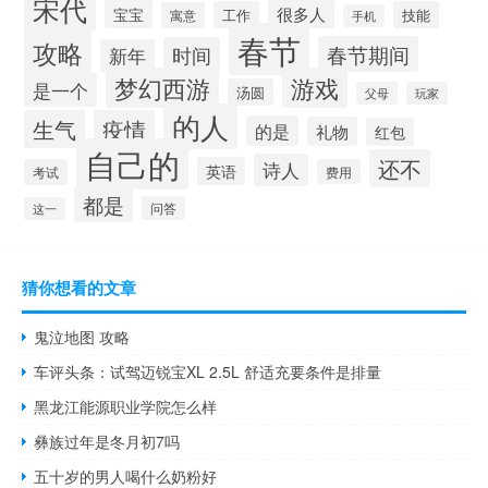
宋代
很多人
宝宝
工作
技能
寓意
手机
春节
攻略
春节期间
时间
新年
梦幻西游
游戏
是一个
汤圆
父母
玩家
的人
生气
疫情
的是
礼物
红包
自己的
还不
诗人
英语
考试
费用
都是
问答
这一
猜你想看的文章
鬼泣地图 攻略
车评头条：试驾迈锐宝XL 2.5L 舒适充要条件是排量
黑龙江能源职业学院怎么样
彝族过年是冬月初7吗
五十岁的男人喝什么奶粉好