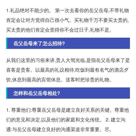
1.礼品绝对不能少的。 第一次去看你的岳父岳母,不带礼物
肯定会让对方觉得自己很小气。买礼物千万不要买太贵的,
买太贵的他们肯定会觉得你不会过日子,礼物不是。
岳父岳母来了怎么招待?
从我们这里的习俗来讲,贵人大驾光临,是指岳父岳母来了是
喜客是贵客。以最高的礼议相待,吃饭到最有名气的酒店歺
饮,休息到最高的宾馆休息。送客时把珍贵的礼物。
怎样和岳父岳母相处?
1. 尊重他们:尊重岳父岳母是建立良好关系的关键。尊重他
们的意见和决定,以及他们的家庭和文化传统。 2. 建立沟
通:与岳父岳母建立良好的沟通渠道非常重要。尽。