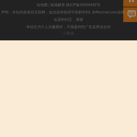
站地图
|
疑难解答
陕ICP备05009492号
声明：本站内容来自互联网，如信息有错误可发邮件到f_fb#foxmail.com说明，我们
会及时纠正，谢谢
本站仅为个人兴趣爱好，不接盈利性广告及商业合作
小男孩