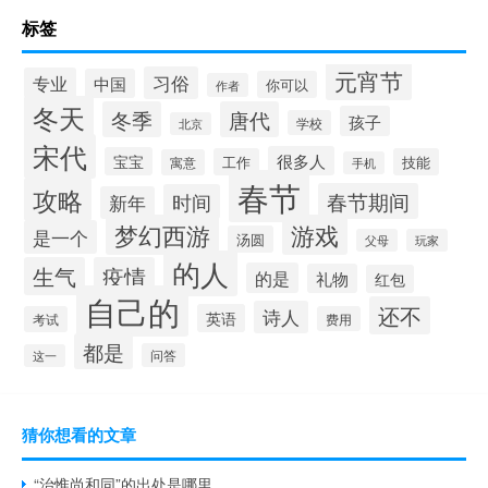
标签
元宵节
习俗
专业
中国
你可以
作者
冬天
冬季
唐代
孩子
学校
北京
宋代
很多人
宝宝
工作
技能
寓意
手机
春节
攻略
春节期间
时间
新年
梦幻西游
游戏
是一个
汤圆
父母
玩家
的人
生气
疫情
的是
礼物
红包
自己的
还不
诗人
英语
考试
费用
都是
问答
这一
猜你想看的文章
“治惟尚和同”的出处是哪里