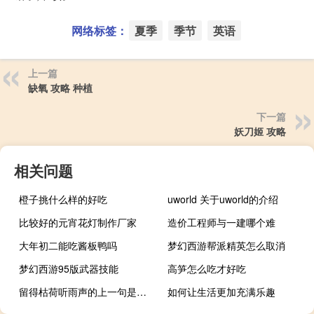
网络标签：
夏季
季节
英语
上一篇
缺氧 攻略 种植
下一篇
妖刀姬 攻略
相关问题
橙子挑什么样的好吃
uworld 关于uworld的介绍
比较好的元宵花灯制作厂家
造价工程师与一建哪个难
大年初二能吃酱板鸭吗
梦幻西游帮派精英怎么取消
梦幻西游95版武器技能
高笋怎么吃才好吃
留得枯荷听雨声的上一句是什么
如何让生活更加充满乐趣