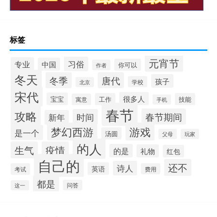
标签
元宵节
习俗
专业
中国
你可以
作者
冬天
冬季
唐代
孩子
学校
北京
宋代
很多人
宝宝
工作
技能
寓意
手机
春节
攻略
春节期间
时间
新年
梦幻西游
游戏
是一个
汤圆
父母
玩家
的人
生气
疫情
的是
礼物
红包
自己的
还不
诗人
英语
考试
费用
都是
问答
这一