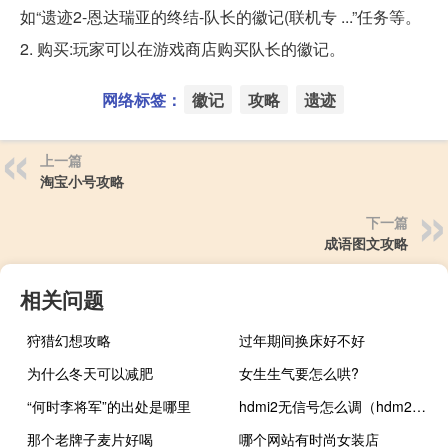
如“遗迹2-恩达瑞亚的终结-队长的徽记(联机专 ...”任务等。
2. 购买:玩家可以在游戏商店购买队长的徽记。
网络标签：
徽记
攻略
遗迹
上一篇
淘宝小号攻略
下一篇
成语图文攻略
相关问题
狩猎幻想攻略
过年期间换床好不好
为什么冬天可以减肥
女生生气要怎么哄?
“何时李将军”的出处是哪里
hdmi2无信号怎么调（hdm2没信号是什么意思）
那个老牌子麦片好喝
哪个网站有时尚女装店