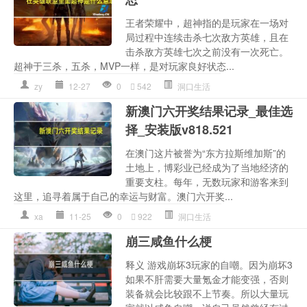
王者荣耀中，超神指的是玩家在一场对
局过程中连续击杀七次敌方英雄，且在
击杀敌方英雄七次之前没有一次死亡。
超神于三杀，五杀，MVP一样，是对玩家良好状态...
zy
12-27
0
542
洞口生活
新澳门六开奖结果记录_最佳选
择_安装版v818.521
在澳门这片被誉为“东方拉斯维加斯”的
土地上，博彩业已经成为了当地经济的
重要支柱。每年，无数玩家和游客来到
这里，追寻着属于自己的幸运与财富。澳门六开奖...
xa
11-25
0
922
洞口生活
崩三咸鱼什么梗
释义 游戏崩坏3玩家的自嘲。因为崩坏3
如果不肝需要大量氪金才能变强，否则
装备就会比较跟不上节奏。所以大量玩