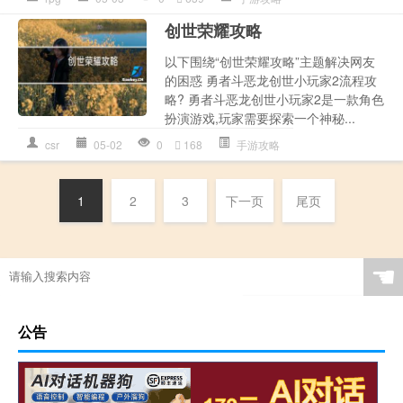
创世荣耀攻略
以下围绕“创世荣耀攻略”主题解决网友
的困惑 勇者斗恶龙创世小玩家2流程攻
略? 勇者斗恶龙创世小玩家2是一款角色
扮演游戏,玩家需要探索一个神秘...
csr
05-02
0
168
手游攻略
1
2
3
下一页
尾页
☚
公告