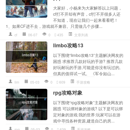
大家好，小杨来为大家解答以上问题，
cf打不开却有声音，cf打不开很多人还
不知道，现在让我们一起来看看吧！
1、如果CF进不去，游戏就不兼容。只需做几个步骤...
cf
06-07
0
435
文章列表
limbo攻略13
以下围绕“limbo攻略13”主题解决网友的
困惑 求推荐几款好玩的手游? 推荐几款
好玩耐玩的手游,可能是你没有玩过的,
但真的值得试一试。 《军令如山...
lim
05-03
0
609
手游攻略
rpg攻略对象
以下围绕“rpg攻略对象”主题解决网友的
困惑 可以绑对象的游戏? 以下是可以绑
定对象的游戏:我的世界:玩家可以在游
戏中寻找各种资源,建造自己的房...
rpg
05-03
0
639
手游攻略