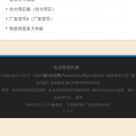
仿大理石板（仿大理石）
广发货币a（广发货币）
狗发情是多大年龄
生活常识分类
Copyright © 2012 - 2026
洞口生活网
Powered by
网站分类目录
|
精选推荐文章
|
网
站地图
|
疑难解答
陕ICP备05009492号
声明：本站内容来自互联网，如信息有错误可发邮件到f_fb#foxmail.com说明，我们
会及时纠正，谢谢
本站仅为个人兴趣爱好，不接盈利性广告及商业合作
小男孩