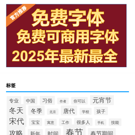
标签
元宵节
习俗
专业
中国
你可以
作者
冬天
冬季
唐代
孩子
学校
北京
宋代
很多人
宝宝
工作
技能
寓意
手机
春节
攻略
春节期间
时间
新年