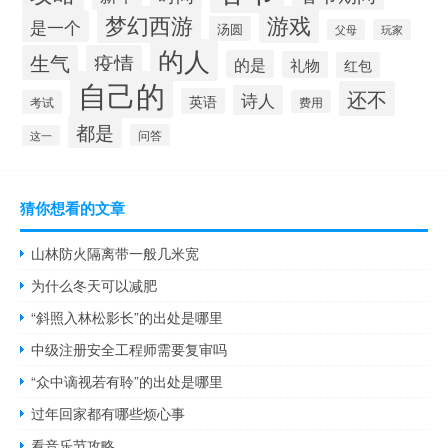
梦幻西游
游戏
是一个
汤圆
父母
玩家
的人
生气
疫情
的是
礼物
红包
自己的
还不
诗人
英语
考试
费用
都是
问答
这一
猜你想看的文章
山林防火隔离带一般几米宽
为什么冬天可以减肥
“斜照入林松影长”的出处是哪里
中级注册安全工程师需要复审吗
“众中谪视若有聆”的出处是哪里
过年回家都有哪些烦心事
看音乐节攻略