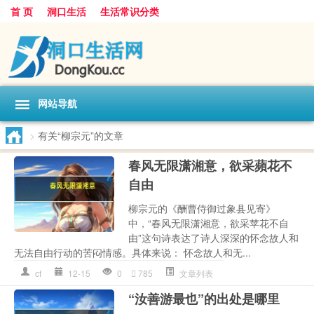
首 页
洞口生活
生活常识分类
网站导航
>
有关“柳宗元”的文章
春风无限潇湘意，欲采蘋花不
自由
柳宗元的《酬曹侍御过象县见寄》
中，“春风无限潇湘意，欲采苹花不自
由”这句诗表达了诗人深深的怀念故人和
无法自由行动的苦闷情感。具体来说： 怀念故人和无...
cf
12-15
0
785
文章列表
“汝善游最也”的出处是哪里