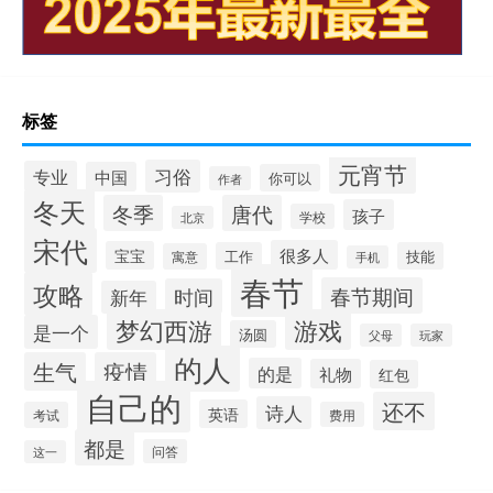
标签
元宵节
习俗
专业
中国
你可以
作者
冬天
冬季
唐代
孩子
学校
北京
宋代
很多人
宝宝
工作
技能
寓意
手机
春节
攻略
春节期间
时间
新年
梦幻西游
游戏
是一个
汤圆
父母
玩家
的人
生气
疫情
的是
礼物
红包
自己的
还不
诗人
英语
考试
费用
都是
问答
这一