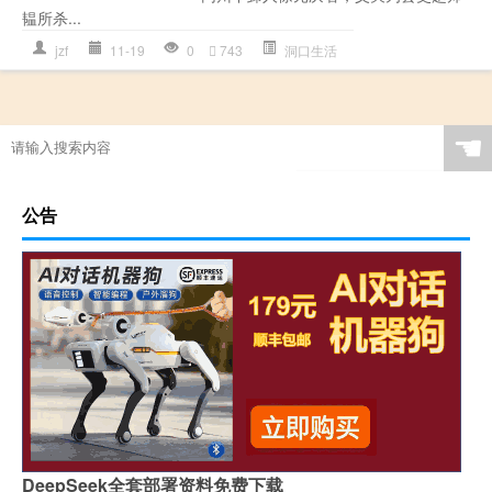
韫所杀...
jzf
11-19
0
743
洞口生活
☚
公告
DeepSeek全套部署资料免费下载