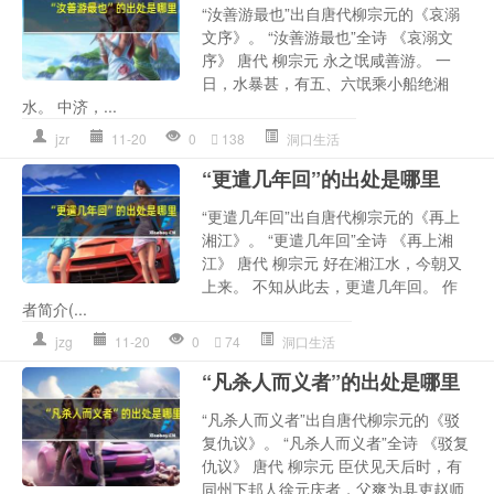
“汝善游最也”出自唐代柳宗元的《哀溺
文序》。 “汝善游最也”全诗 《哀溺文
序》 唐代 柳宗元 永之氓咸善游。 一
日，水暴甚，有五、六氓乘小船绝湘
水。 中济，...
jzr
11-20
0
138
洞口生活
“更遣几年回”的出处是哪里
“更遣几年回”出自唐代柳宗元的《再上
湘江》。 “更遣几年回”全诗 《再上湘
江》 唐代 柳宗元 好在湘江水，今朝又
上来。 不知从此去，更遣几年回。 作
者简介(...
jzg
11-20
0
74
洞口生活
“凡杀人而义者”的出处是哪里
“凡杀人而义者”出自唐代柳宗元的《驳
复仇议》。 “凡杀人而义者”全诗 《驳复
仇议》 唐代 柳宗元 臣伏见天后时，有
同州下邽人徐元庆者，父爽为县吏赵师