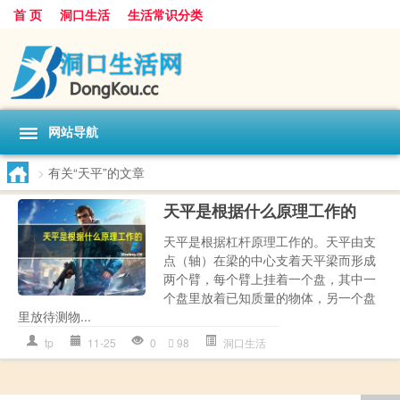
首 页
洞口生活
生活常识分类
网站导航
>
有关“天平”的文章
天平是根据什么原理工作的
天平是根据杠杆原理工作的。天平由支
点（轴）在梁的中心支着天平梁而形成
两个臂，每个臂上挂着一个盘，其中一
个盘里放着已知质量的物体，另一个盘
里放待测物...
tp
11-25
0
98
洞口生活