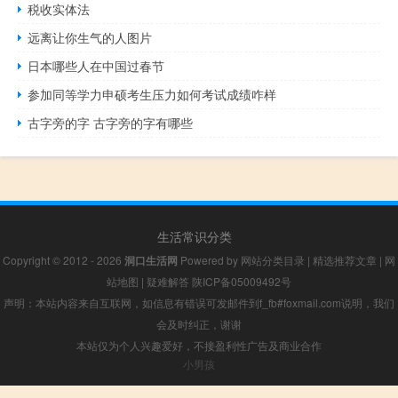
税收实体法
远离让你生气的人图片
日本哪些人在中国过春节
参加同等学力申硕考生压力如何考试成绩咋样
古字旁的字 古字旁的字有哪些
生活常识分类
Copyright © 2012 - 2026
洞口生活网
Powered by
网站分类目录
|
精选推荐文章
|
网
站地图
|
疑难解答
陕ICP备05009492号
声明：本站内容来自互联网，如信息有错误可发邮件到f_fb#foxmail.com说明，我们
会及时纠正，谢谢
本站仅为个人兴趣爱好，不接盈利性广告及商业合作
小男孩