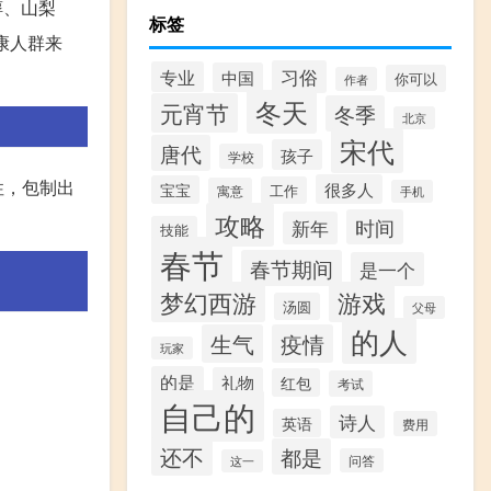
醇、山梨
标签
康人群来
习俗
专业
中国
你可以
作者
冬天
元宵节
冬季
北京
宋代
唐代
孩子
学校
性，包制出
很多人
宝宝
工作
寓意
手机
攻略
。
时间
新年
技能
春节
春节期间
是一个
梦幻西游
游戏
汤圆
父母
的人
生气
疫情
玩家
的是
礼物
红包
考试
自己的
诗人
英语
费用
还不
都是
问答
这一