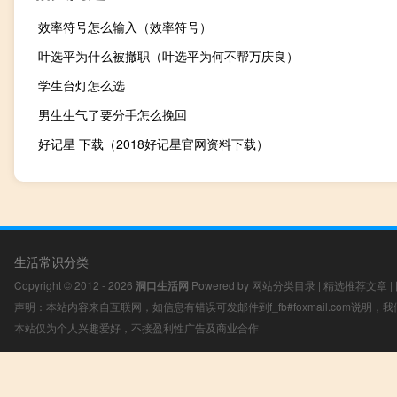
效率符号怎么输入（效率符号）
叶选平为什么被撤职（叶选平为何不帮万庆良）
学生台灯怎么选
男生生气了要分手怎么挽回
好记星 下载（2018好记星官网资料下载）
生活常识分类
Copyright © 2012 - 2026
洞口生活网
Powered by
网站分类目录
|
精选推荐文章
|
声明：本站内容来自互联网，如信息有错误可发邮件到f_fb#foxmail.com说明
本站仅为个人兴趣爱好，不接盈利性广告及商业合作