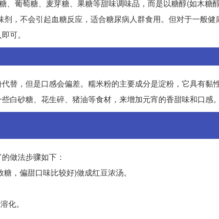
蔗糖、葡萄糖、麦芽糖、果糖等甜味调味品，而是以糖醇(如木糖
味剂，不会引起血糖反应，适合糖尿病人群食用。但对于一般健
入即可。
粉代替，但是口感会偏差。糯米粉的主要成分是淀粉，它具有黏
一些白砂糖、花生碎、猪油等食材，来增加元宵的香甜味和口感
宵的做法步骤如下：
感放糖，偏甜口味比较好)做成红豆浓汤。
糖溶化。