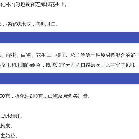
溶化并均匀包裹在芝麻和花生上。
郁，搭配糯米皮，美味可口。
仁、蜂蜜、白糖、花生仁、榛子、松子等等十种原材料混合的馅
类坚果和果脯的组合，既增加了元宵的口感层次，又丰富了风味
粉50克，板化油200克，白糖及麻酱各适量。
，沥水待用。
成粉末。
筛去颗粒。