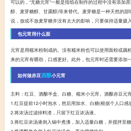
可以的，“无糖元宵”一般是指馅在制作的过程中没有添加
醇、麦芽糖醇、甘露醇)等来替代。麦芽糖是一种天然的甜
说，放或不放麦芽糖并没有太大的影响，只要保持适量摄
包元宵用什么面
元宵是用糯米粉制成的。没有糯米粉也可以使用面粉或藕
来的元宵有嚼劲，口感更好。此外，包元宵时还需要添加
酒酿
如何做赤豆
小元宵
主料：红豆、酒酿半盒、白糖、糯米小元宵。酒酿赤豆元
1.红豆提前12小时泡水，然后用加水、白糖(根据个人口
2.将浓汤过滤掉料渣，只留下红豆浓汤液。
3.将红豆浓汤液倒入锅中煮沸，加入适量白糖，并搅拌至