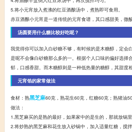
4.将酒酿半盒倒入红豆浓汤中，再次搅拌均匀。
5.将小元宵放入煮沸的红豆酒酿汤中，煮熟即可食用。
赤豆酒酿小元宵是一道传统的元宵食谱，其口感甜美，微
汤圆要用什么糖比较好吃呢？
我觉得你可以加入白砂糖不够，有时候的是木糖醇，定会
是呢不会像白砂糖那么多的一。根据个人口味的偏好选择
郁，口感香甜。而木糖醇则是一种低热量的糖醇，其甜度
元宵馅的家常做法
黑芝麻
食材：熟
60克，熟花生60克，红糖60克；熟猪油50
做法：
1.黑芝麻买的是熟的最好，如果家中的是生的，那就放锅
2.将炒熟的黑芝麻和花生放入砂锅中，加入适量红糖，搅