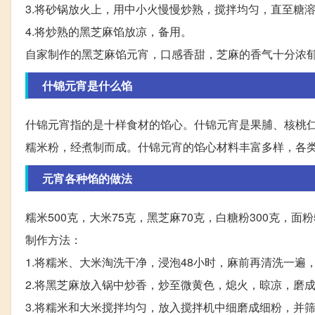
3.将砂锅放火上，用中小火慢慢炒熟，搅拌均匀，直至糖
4.将炒熟的黑芝麻馅放凉，备用。
自家制作的黑芝麻馅元宵，口感香甜，芝麻的香气十分浓
什锦元宵是什么馅
什锦元宵指的是十样食材的馅心。什锦元宵是果脯、核桃
糯米粉，经煮制而成。什锦元宵的馅心材料丰富多样，各
元宵各种馅的做法
糯米500克，大米75克，黑芝麻70克，白糖粉300克，面
制作方法：
1.将糯米、大米淘洗干净，浸泡48小时，麻前再清洗一遍
2.将黑芝麻放入锅中炒香，炒至微黄色，熄火，晾凉，磨
3.将糯米和大米搅拌均匀，放入搅拌机中细磨成细粉，并