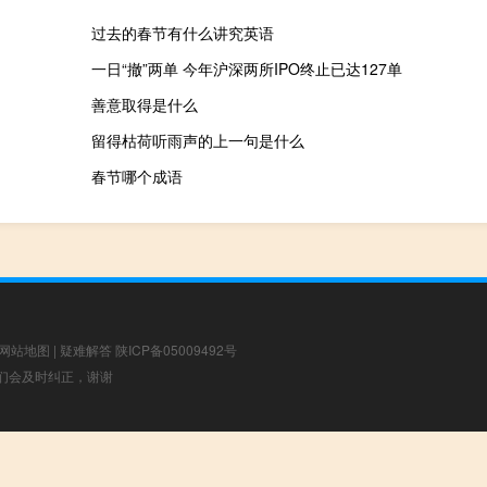
过去的春节有什么讲究英语
一日“撤”两单 今年沪深两所IPO终止已达127单
善意取得是什么
留得枯荷听雨声的上一句是什么
春节哪个成语
网站地图
|
疑难解答
陕ICP备05009492号
，我们会及时纠正，谢谢