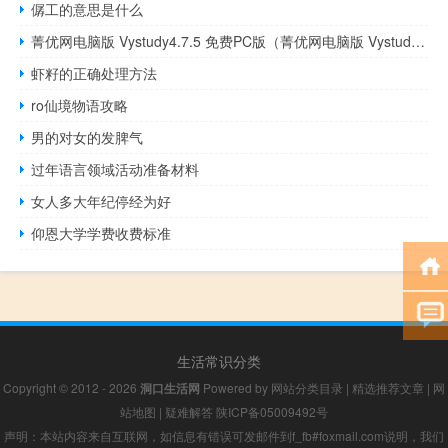
僝工的意思是什么
菁优网电脑版 Vystudy4.7.5 免费PC版（菁优网电脑版 Vystudy4.7.5 免费PC版功能简介）
虾籽的正确处理方法
ro仙境物语攻略
男的对女的发脾气
过年语言领域活动准备材料
女人多大年纪停经为好
仰恩大学学费收费标准
生活常识分类
Copyright © 2012 - 2026
洞口生活网
Powered by
网站分类目录
|
精选推荐文章
|
网
站地图
|
疑难解答
陕ICP备05009492号
声明：本站内容来自互联网，如信息有错误可发邮件到f_fb#foxmail.com说明，我们