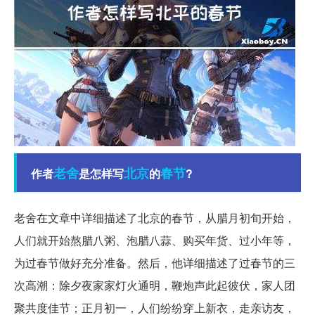
老舍
北京
春节
作者
是怎样写
的
?
老舍在文章中详细描述了北京的春节，从腊月初旬开始，
人们就开始熬腊八粥、泡腊八蒜、购买年货、过小年等，
为过春节做好充分准备。然后，他详细描述了过春节的三
次高潮：除夕夜家家灯火通明，鞭炮声此起彼伏，家人团
聚共度佳节；正月初一，人们纷纷穿上新衣，走亲访友，