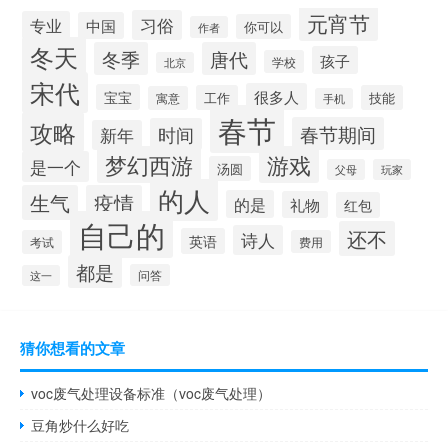
元宵节
习俗
专业
中国
你可以
作者
冬天
冬季
唐代
孩子
学校
北京
宋代
很多人
宝宝
工作
技能
寓意
手机
春节
攻略
春节期间
时间
新年
梦幻西游
游戏
是一个
汤圆
父母
玩家
的人
生气
疫情
的是
礼物
红包
自己的
还不
诗人
英语
考试
费用
都是
问答
这一
猜你想看的文章
voc废气处理设备标准（voc废气处理）
豆角炒什么好吃