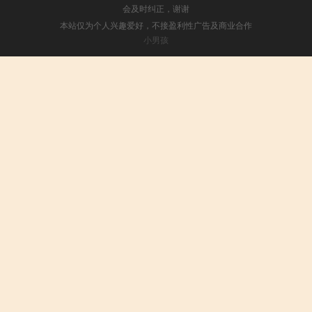
会及时纠正，谢谢
本站仅为个人兴趣爱好，不接盈利性广告及商业合作
小男孩