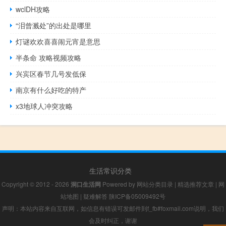
wclDH攻略
“泪曾溅处”的出处是哪里
灯谜欢欢喜喜闹元宵是意思
半条命 攻略视频攻略
兴宾区春节几号发低保
南京有什么好吃的特产
x3地球人冲突攻略
生活常识分类
Copyright © 2012 - 2026
洞口生活网
Powered by
网站分类目录
|
精选推荐文章
|
网
站地图
|
疑难解答
陕ICP备05009492号
声明：本站内容来自互联网，如信息有错误可发邮件到f_fb#foxmail.com说明，我们
会及时纠正，谢谢