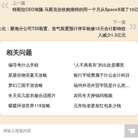
上一篇
特斯拉CEO埃隆·马斯克在收购推特的同一个月从SpaceX借了10
下一篇
大化：聚海分公司TDI装置、造气装置预计停车检修15天合计影响收
入减少1.5亿元
相关问题
编导考什么学校
“人不典蕉衣”的出处是哪里
星露谷物语夏天攻略
银行手续费属于什么会计科目
梦幻三国手游攻略
福州外语外贸学院是什么类别的学校
冬天买几套衣服合适图片
农民冬天挣钱吗视频
暖暖环游世界119攻略
元宵给老婆发红包多少钱
☚