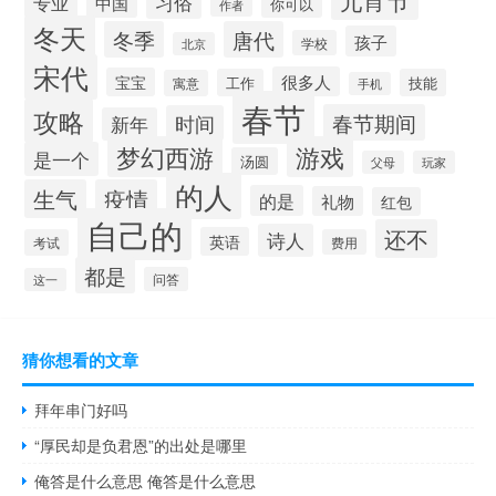
元宵节
习俗
专业
中国
你可以
作者
冬天
冬季
唐代
孩子
学校
北京
宋代
很多人
宝宝
工作
技能
寓意
手机
春节
攻略
春节期间
时间
新年
梦幻西游
游戏
是一个
汤圆
父母
玩家
的人
生气
疫情
的是
礼物
红包
自己的
还不
诗人
英语
考试
费用
都是
问答
这一
猜你想看的文章
拜年串门好吗
“厚民却是负君恩”的出处是哪里
俺答是什么意思 俺答是什么意思