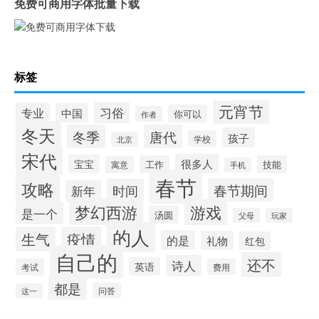
免费可商用字体批量下载
标签
元宵节
习俗
专业
中国
你可以
作者
冬天
冬季
唐代
孩子
学校
北京
宋代
很多人
宝宝
工作
技能
寓意
手机
春节
攻略
春节期间
时间
新年
梦幻西游
游戏
是一个
汤圆
父母
玩家
的人
生气
疫情
的是
礼物
红包
自己的
还不
诗人
英语
考试
费用
都是
问答
这一