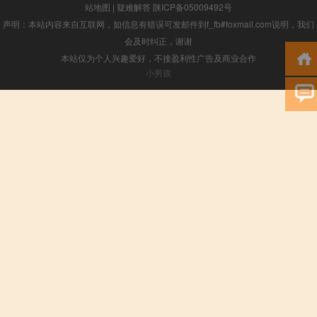
站地图
|
疑难解答
陕ICP备05009492号
声明：本站内容来自互联网，如信息有错误可发邮件到f_fb#foxmail.com说明，我们
会及时纠正，谢谢
本站仅为个人兴趣爱好，不接盈利性广告及商业合作
小男孩