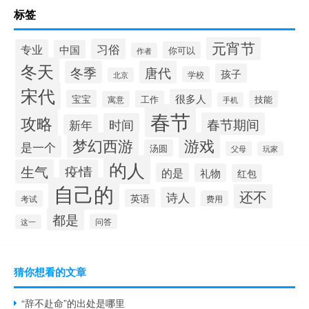
标签
元宵节
习俗
专业
中国
你可以
作者
冬天
冬季
唐代
孩子
学校
北京
宋代
很多人
宝宝
工作
技能
寓意
手机
春节
攻略
春节期间
时间
新年
梦幻西游
游戏
是一个
汤圆
父母
玩家
的人
生气
疫情
的是
礼物
红包
自己的
还不
诗人
英语
考试
费用
都是
问答
这一
猜你想看的文章
“辞不赴命”的出处是哪里