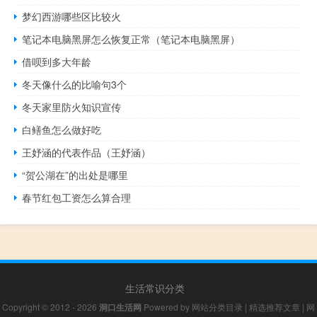
梦幻西游哪些区比较火
笔记本电脑黑屏怎么恢复正常（笔记本电脑黑屏）
借呗到多大年龄
冬天像什么的比喻句3个
冬天家里防火知识宣传
白鳝鱼怎么做好吃
王妤涵的代表作品（王妤涵）
“贺公湖在”的出处是哪里
春节红包工资怎么算合理
生活常识分类
Copyright © 2012 - 2026
洞口生活网
Powered by
网站分类目录
|
精选推荐文章
|
网