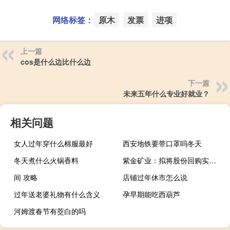
网络标签：
原木
发票
进项
上一篇
cos是什么边比什么边
下一篇
未来五年什么专业好就业？
相关问题
女人过年穿什么棉服最好
西安地铁要带口罩吗冬天
冬天煮什么火锅香料
紫金矿业：拟将股份回购实施期限延长6个月
间 攻略
店铺过年休市怎么说
过年送老婆礼物有什么含义
孕早期能吃西葫芦
河姆渡春节有茭白的吗