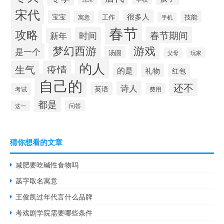
宋代
很多人
宝宝
工作
技能
寓意
手机
春节
攻略
春节期间
时间
新年
梦幻西游
游戏
是一个
汤圆
父母
玩家
的人
生气
疫情
的是
礼物
红包
自己的
还不
诗人
英语
考试
费用
都是
问答
这一
猜你想看的文章
减肥要吃碱性食物吗
菡字取名寓意
王俊凯过年代言什么品牌
考戏剧学院需要哪些条件