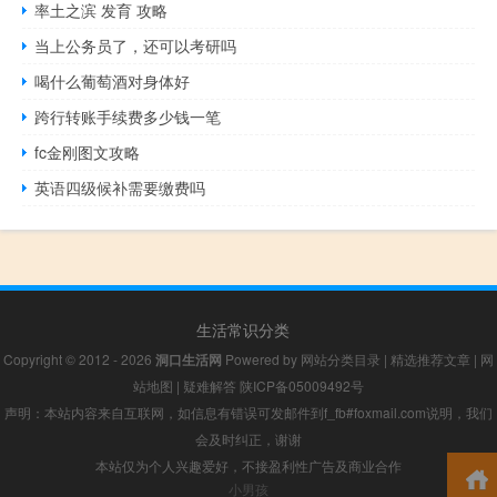
率土之滨 发育 攻略
当上公务员了，还可以考研吗
喝什么葡萄酒对身体好
跨行转账手续费多少钱一笔
fc金刚图文攻略
英语四级候补需要缴费吗
生活常识分类
Copyright © 2012 - 2026
洞口生活网
Powered by
网站分类目录
|
精选推荐文章
|
网
站地图
|
疑难解答
陕ICP备05009492号
声明：本站内容来自互联网，如信息有错误可发邮件到f_fb#foxmail.com说明，我们
会及时纠正，谢谢
本站仅为个人兴趣爱好，不接盈利性广告及商业合作
小男孩