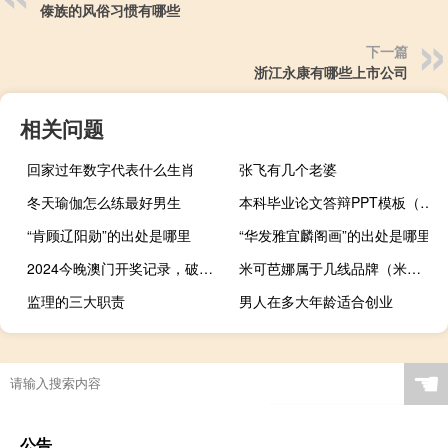
傣族的风俗习惯有哪些
下一篇
浙江永康有哪些上市公司
相关问题
回家过年数字代表什么生肖
张飞有几个老婆
冬天瑜伽怎么练最好男生
本科毕业论文答辩PPT模板（本科毕业）
“肯顾辽阳勋”的出处是哪里
“华发雅宜麟阁画”的出处是哪里
2024今晚澳门开奖记录，破耗精选答案落实_正式版655.23
米可芭娜属于几线品牌（米可芭娜）
监理的三大职责
男人在多大年龄适合创业
☚
公告