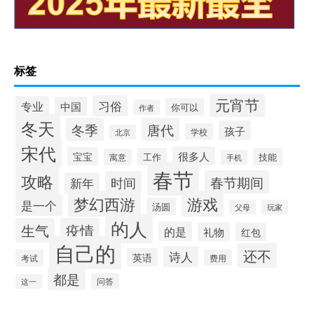
标签
元宵节
习俗
专业
中国
你可以
作者
冬天
冬季
唐代
孩子
学校
北京
宋代
很多人
宝宝
工作
技能
寓意
手机
春节
攻略
春节期间
时间
新年
梦幻西游
游戏
是一个
汤圆
父母
玩家
的人
生气
疫情
的是
礼物
红包
自己的
还不
诗人
英语
考试
费用
都是
问答
这一