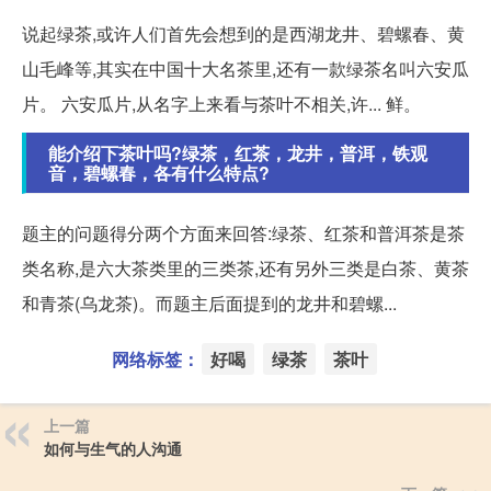
说起绿茶,或许人们首先会想到的是西湖龙井、碧螺春、黄
山毛峰等,其实在中国十大名茶里,还有一款绿茶名叫六安瓜
片。 六安瓜片,从名字上来看与茶叶不相关,许... 鲜。
能介绍下茶叶吗?绿茶，红茶，龙井，普洱，铁观
音，碧螺春，各有什么特点?
题主的问题得分两个方面来回答:绿茶、红茶和普洱茶是茶
类名称,是六大茶类里的三类茶,还有另外三类是白茶、黄茶
和青茶(乌龙茶)。而题主后面提到的龙井和碧螺...
网络标签：
好喝
绿茶
茶叶
上一篇
如何与生气的人沟通