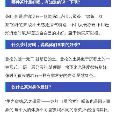
哪种茶叶最好喝，有知道的说一下呗?
茶叶,但是唯独没有一款能喝出庐山云雾茶、“绿茶、红
茶”的味道来,说不出感觉,香气特别... 不用人云亦云,不用赶
潮流追时髦,毕竟适合自己的才好。至于购买,可以根。
什么茶叶好喝，说说你们喜欢的好茶?
曼松的独一无二 就是它的土。曼松的土类似于沉积土的一
种形式,一层一层分层的,随便掰一块下来光泽度都特别好。
像时间很长的岩石一样有非常好的光泽,呈紫红色...
饮什么茶对身体最好?
“甲之蜜糖,乙之砒霜”——亦舒 《曼陀罗》 喝茶也是因人而
异的,每个人的体质不同,需要喝不同的茶类,不然适得其反,