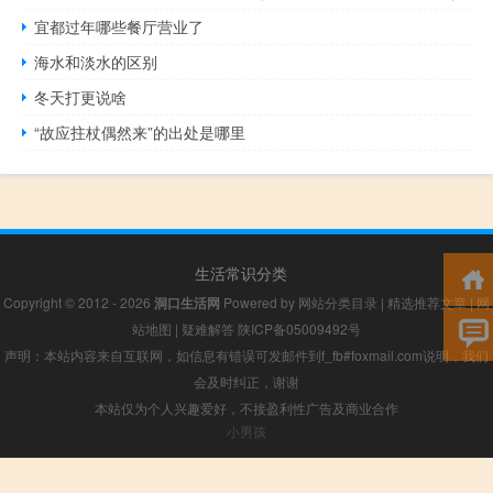
宜都过年哪些餐厅营业了
海水和淡水的区别
冬天打更说啥
“故应拄杖偶然来”的出处是哪里
生活常识分类
Copyright © 2012 - 2026
洞口生活网
Powered by
网站分类目录
|
精选推荐文章
|
网
站地图
|
疑难解答
陕ICP备05009492号
声明：本站内容来自互联网，如信息有错误可发邮件到f_fb#foxmail.com说明，我们
会及时纠正，谢谢
本站仅为个人兴趣爱好，不接盈利性广告及商业合作
小男孩