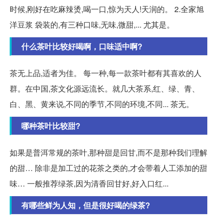
时候,刚好在吃麻辣烫,喝一口,惊为天人!天润的。 2.全家旭
洋豆浆 袋装的,有三种口味,无味,微甜,... 尤其是。
什么茶叶比较好喝啊，口味适中啊?
茶无上品,适者为佳。 每一种,每一款茶叶都有其喜欢的人
群。在中国,茶文化源远流长。就几大茶系,红、绿、青、
白、黑、黄来说,不同的季节,不同的环境,不同... 茶无。
哪种茶叶比较甜?
如果是普洱常规的茶叶,那种甜是回甘,而不是那种我们理解
的甜… 除非是加工过的花茶之类的,才会带着人工添加的甜
味… 一般推荐绿茶,因为清香回甘好,好入口红...
有哪些鲜为人知，但是很好喝的绿茶?