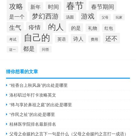
春节
攻略
春节期间
时间
新年
梦幻西游
游戏
是一个
汤圆
父母
玩家
的人
生气
疫情
的是
礼物
红包
自己的
还不
诗人
英语
考试
费用
都是
问答
这一
猜你想看的文章
“桂香台上秋风袅”的出处是哪里
洛杉矶过年打卡攻略英文
“终与享於鼻祖之庭”的出处是哪里
“作民之祉”的出处是哪里
桂林医学院排名最新排名
父母之命媒妁之言下一句是什么（父母之命媒约之言打一成语）