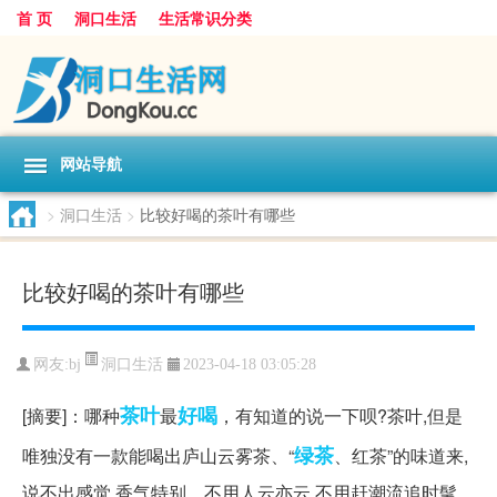
首 页
洞口生活
生活常识分类
网站导航
>
洞口生活
>
比较好喝的茶叶有哪些
比较好喝的茶叶有哪些
洞口生活
网友:
bj
2023-04-18 03:05:28
茶叶
好喝
[摘要]：哪种
最
，有知道的说一下呗?茶叶,但是
绿茶
唯独没有一款能喝出庐山云雾茶、“
、红茶”的味道来,
说不出感觉,香气特别... 不用人云亦云,不用赶潮流追时髦,