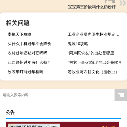
下一篇
宝宝第三阶段喝什么奶粉好
相关问题
宰执天下攻略
工业企业噪声卫生标准规定最高不能超过（工业企业噪声卫生标准）
买什么手机过年不会降价
鬼泣10攻略
农村过年还贴对联吗吗
“同声既求友”的出处是哪里
江西赣州过年有什么特产
“衲衣下事火烧山”的出处是哪里
改装车灯能过年检吗
游牧业与农耕文化（游牧业）
☚
公告