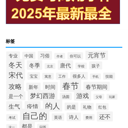
标签
元宵节
习俗
专业
中国
你可以
作者
冬天
冬季
唐代
孩子
学校
北京
宋代
很多人
宝宝
工作
技能
寓意
手机
春节
攻略
春节期间
时间
新年
梦幻西游
游戏
是一个
汤圆
父母
玩家
的人
生气
疫情
的是
礼物
红包
自己的
还不
诗人
英语
考试
费用
都是
问答
这一