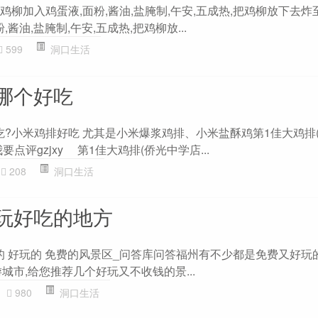
?鸡柳加入鸡蛋液,面粉,酱油,盐腌制,午安,五成热,把鸡柳放下去
酱油,盐腌制,午安,五成热,把鸡柳放...
599
洞口生活
哪个好吃
吃?小米鸡排好吃 尤其是小米爆浆鸡排、小米盐酥鸡第1佳大鸡排
点评gzjxy 第1佳大鸡排(侨光中学店...
208
洞口生活
玩好吃的地方
的 好玩的 免费的风景区_问答库问答福州有不少都是免费又好玩
城市,给您推荐几个好玩又不收钱的景...
980
洞口生活