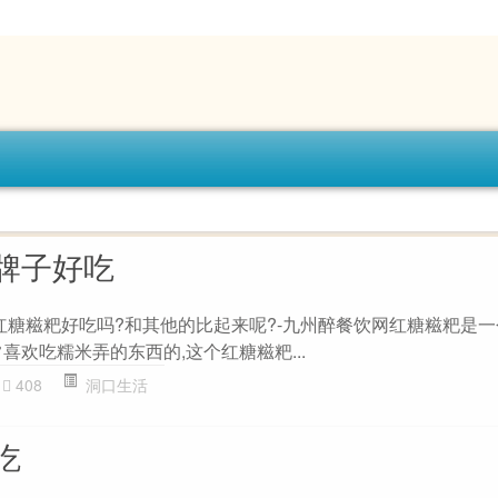
牌子好吃
的红糖糍粑好吃吗?和其他的比起来呢?-九州醉餐饮网红糖糍粑是
喜欢吃糯米弄的东西的,这个红糖糍粑...
408
洞口生活
吃