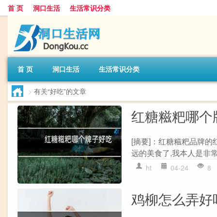
首 页
洞口生活
生活常识分类
首 页
洞口生活
生活常识分类
>
有关“好吃”的文章
红糖糍粑哪个
[摘要]：红糖糍粑品牌
远的美食了,我本人是非常
ht
04-24
8
鸡柳怎么弄好