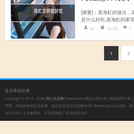
[摘要]：蒸海虹的做法，
是什么好吃,蒸海虹的家常
hh
12-09
1
1
2
生活常识分类
Copyright © 2012 - 2026
洞口生活网
Powered by
网站分类目录
|
精选推荐文章
|
声明：本站内容来自互联网，如信息有错误可发邮件到f_fb#foxmail.com说明
本站仅为个人兴趣爱好，不接盈利性广告及商业合作