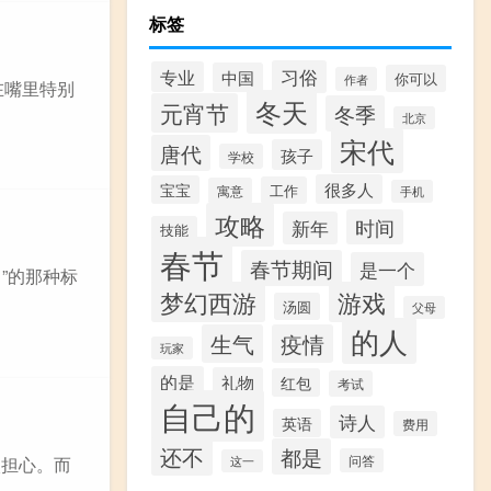
标签
习俗
专业
中国
你可以
作者
在嘴里特别
冬天
元宵节
冬季
北京
宋代
唐代
孩子
学校
很多人
宝宝
工作
寓意
手机
攻略
时间
新年
技能
春节
春节期间
是一个
”的那种标
梦幻西游
游戏
汤圆
父母
的人
生气
疫情
玩家
的是
礼物
红包
考试
自己的
诗人
英语
费用
还不
都是
问答
太担心。而
这一