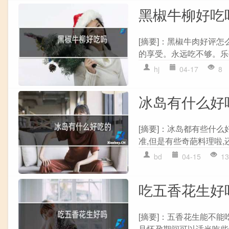
黑椒牛柳好吃
[摘要]：黑椒牛肉好评
的享受。永远吃不够。乐事
hj
04-17
8
冰岛有什么好
[摘要]：冰岛都有些什么
准,但是有些奇葩料理啦,
bd
04-15
13
吃五香花生好
[摘要]：五香花生能不能
且怀孕期间可以适当吃些坚