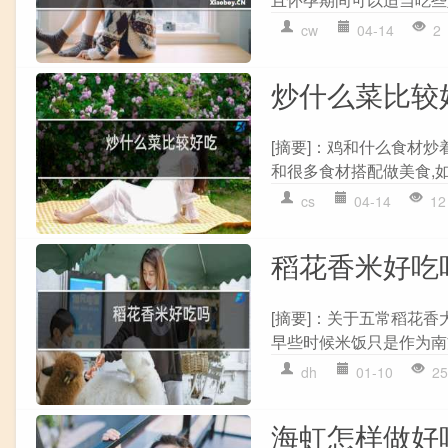
cw
04-14
2
炒什么菜比较
[摘要]：鸡和什么食材炒
和很多食材搭配做美食,如
cs
04-14
12
稻花香米好吃
[摘要]：关于五常稻花
早些时候米饭只是作为南方
dh
01-10
25
海虹怎样做好