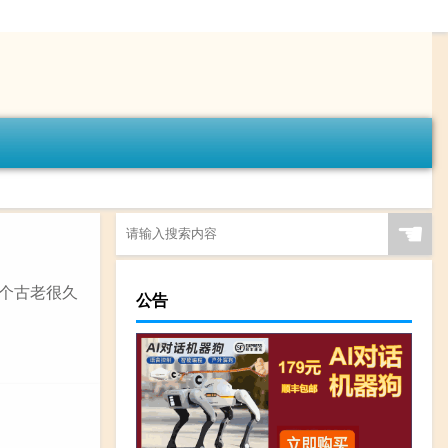
☚
一个古老很久
公告