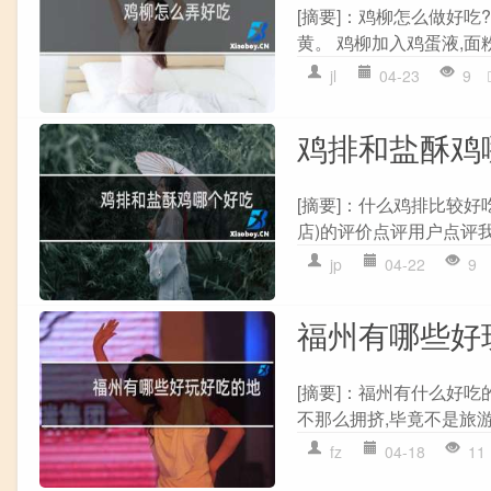
[摘要]：鸡柳怎么做好吃
黄。 鸡柳加入鸡蛋液,面粉,
jl
04-23
9
鸡排和盐酥鸡
[摘要]：什么鸡排比较好
店)的评价点评用户点评我要
jp
04-22
9
福州有哪些好
[摘要]：福州有什么好吃
不那么拥挤,毕竟不是旅游
fz
04-18
11