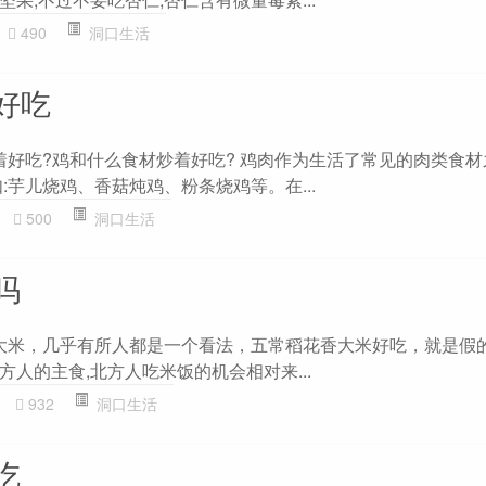
490
洞口生活
好吃
着好吃?鸡和什么食材炒着好吃? 鸡肉作为生活了常见的肉类食材
:芋儿烧鸡、香菇炖鸡、粉条烧鸡等。在...
500
洞口生活
吗
香大米，几乎有所人都是一个看法，五常稻花香大米好吃，就是假
人的主食,北方人吃米饭的机会相对来...
932
洞口生活
吃