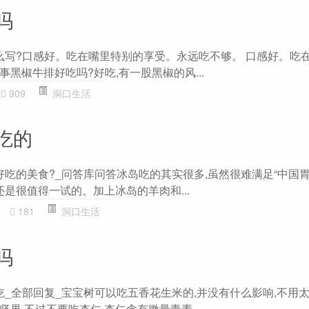
吗
怎么写?口感好。吃在嘴里特别的享受。永远吃不够。 口感好。吃
黑椒牛排好吃吗?好吃,有一股黑椒的风...
909
洞口生活
吃的
好吃的美食?_问答库问答冰岛吃的其实很多,虽然很难满足“中国胃
还是很值得一试的。加上冰岛的羊肉和...
181
洞口生活
吗
吃_全部回复_宝宝树可以吃五香花生米的,并没有什么影响,不用
果,不过不要吃杏仁,杏仁含有微量毒素...