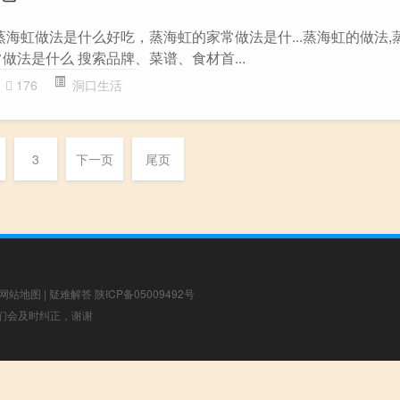
蒸海虹做法是什么好吃，蒸海虹的家常做法是什...蒸海虹的做法,
做法是什么 搜索品牌、菜谱、食材首...
176
洞口生活
3
下一页
尾页
网站地图
|
疑难解答
陕ICP备05009492号
，我们会及时纠正，谢谢