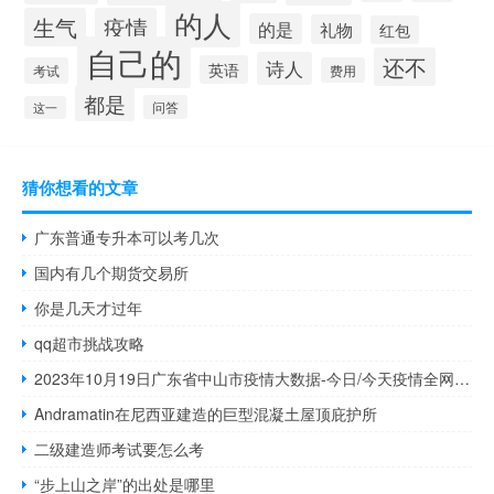
的人
生气
疫情
的是
礼物
红包
自己的
还不
诗人
英语
考试
费用
都是
问答
这一
猜你想看的文章
广东普通专升本可以考几次
国内有几个期货交易所
你是几天才过年
qq超市挑战攻略
2023年10月19日广东省中山市疫情大数据-今日/今天疫情全网搜索最新实时消息动态情况通知播报
Andramatin在尼西亚建造的巨型混凝土屋顶庇护所
二级建造师考试要怎么考
“步上山之岸”的出处是哪里