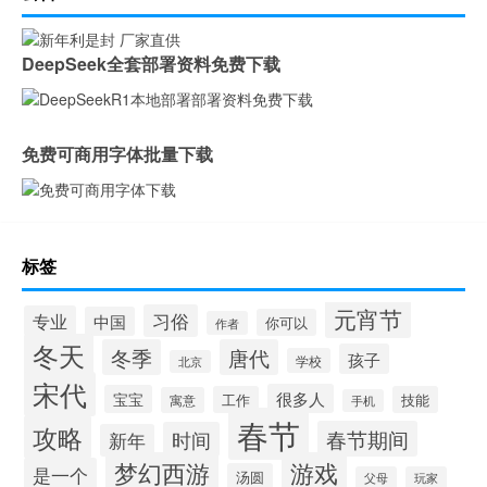
DeepSeek全套部署资料免费下载
免费可商用字体批量下载
标签
元宵节
习俗
专业
中国
你可以
作者
冬天
冬季
唐代
孩子
学校
北京
宋代
很多人
宝宝
工作
技能
寓意
手机
春节
攻略
春节期间
时间
新年
梦幻西游
游戏
是一个
汤圆
父母
玩家