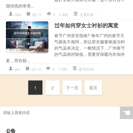
国传统的审美...
nbb
02-11
0
460
文章列表
过年如何穿女士衬衫的寓意
春节广州穿衣指南? 每年广州的春节天
气都各不相同，所以穿衣服要根据当时
的气温来决定。一般情况下，广州春节
的气温相对较低，需要穿保暖内衣加外
套，而在较...
gnr
02-10
0
385
春节2024
1
2
下一页
尾页
☚
公告