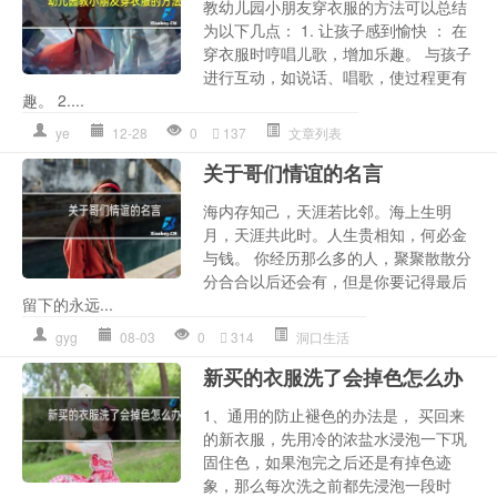
教幼儿园小朋友穿衣服的方法可以总结
为以下几点： 1. 让孩子感到愉快 ： 在
穿衣服时哼唱儿歌，增加乐趣。 与孩子
进行互动，如说话、唱歌，使过程更有
趣。 2....
ye
12-28
0
137
文章列表
关于哥们情谊的名言
海内存知己，天涯若比邻。海上生明
月，天涯共此时。人生贵相知，何必金
与钱。 你经历那么多的人，聚聚散散分
分合合以后还会有，但是你要记得最后
留下的永远...
gyg
08-03
0
314
洞口生活
新买的衣服洗了会掉色怎么办
1、通用的防止褪色的办法是， 买回来
的新衣服，先用冷的浓盐水浸泡一下巩
固住色，如果泡完之后还是有掉色迹
象，那么每次洗之前都先浸泡一段时