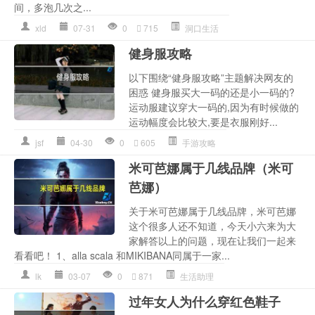
间，多泡几次之...
xld
07-31
0
715
洞口生活
健身服攻略
以下围绕“健身服攻略”主题解决网友的
困惑 健身服买大一码的还是小一码的?
运动服建议穿大一码的,因为有时候做的
运动幅度会比较大,要是衣服刚好...
jsf
04-30
0
605
手游攻略
米可芭娜属于几线品牌（米可
芭娜）
关于米可芭娜属于几线品牌，米可芭娜
这个很多人还不知道，今天小六来为大
家解答以上的问题，现在让我们一起来
看看吧！ 1、alla scala 和MIKIBANA同属于一家...
lk
03-07
0
871
生活助理
过年女人为什么穿红色鞋子