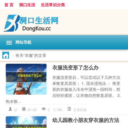
首 页
洞口生活
生活常识分类
网站导航
>
有关“衣服”的文章
衣服洗变形了怎么办
衣服洗变形后，可以尝试以下几种方法
来恢复其原状： 1. 湿水浸泡法 ： 将变
形的衣服放入冷水中浸泡一段时间，然
后轻轻揉搓，让衣物自然恢复原状。 2.
热水恢...
yf
01-02
0
185
文章列表
幼儿园教小朋友穿衣服的方法