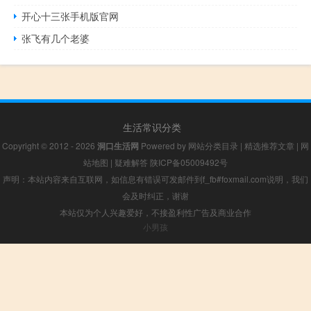
开心十三张手机版官网
张飞有几个老婆
生活常识分类
Copyright © 2012 - 2026
洞口生活网
Powered by
网站分类目录
|
精选推荐文章
|
网
站地图
|
疑难解答
陕ICP备05009492号
声明：本站内容来自互联网，如信息有错误可发邮件到f_fb#foxmail.com说明，我们
会及时纠正，谢谢
本站仅为个人兴趣爱好，不接盈利性广告及商业合作
小男孩