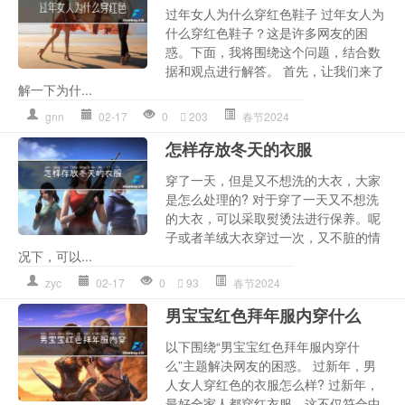
过年女人为什么穿红色鞋子 过年女人为
什么穿红色鞋子？这是许多网友的困
惑。下面，我将围绕这个问题，结合数
据和观点进行解答。 首先，让我们来了
解一下为什...
gnn
02-17
0
203
春节2024
怎样存放冬天的衣服
穿了一天，但是又不想洗的大衣，大家
是怎么处理的? 对于穿了一天又不想洗
的大衣，可以采取熨烫法进行保养。呢
子或者羊绒大衣穿过一次，又不脏的情
况下，可以...
zyc
02-17
0
93
春节2024
男宝宝红色拜年服内穿什么
以下围绕“男宝宝红色拜年服内穿什
么”主题解决网友的困惑。 过新年，男
人女人穿红色的衣服怎么样? 过新年，
最好全家人都穿红衣服，这不仅符合中