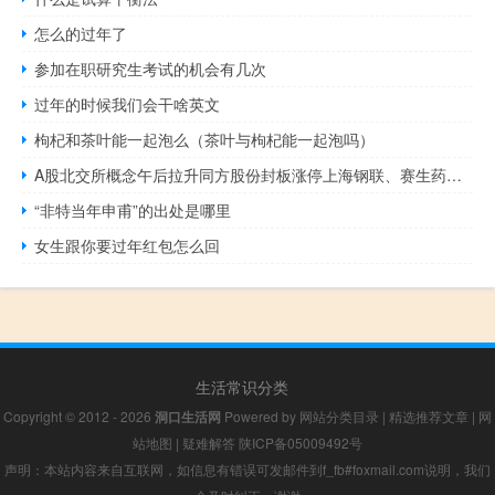
怎么的过年了
参加在职研究生考试的机会有几次
过年的时候我们会干啥英文
枸杞和茶叶能一起泡么（茶叶与枸杞能一起泡吗）
A股北交所概念午后拉升同方股份封板涨停上海钢联、赛生药业、中国银河等跟涨
“非特当年申甫”的出处是哪里
女生跟你要过年红包怎么回
生活常识分类
Copyright © 2012 - 2026
洞口生活网
Powered by
网站分类目录
|
精选推荐文章
|
网
站地图
|
疑难解答
陕ICP备05009492号
声明：本站内容来自互联网，如信息有错误可发邮件到f_fb#foxmail.com说明，我们