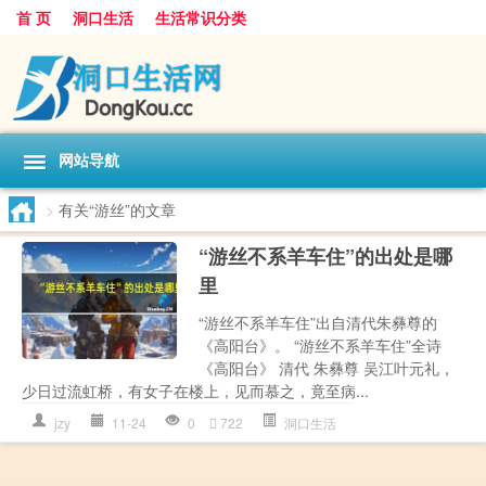
首 页
洞口生活
生活常识分类
网站导航
>
有关“游丝”的文章
“游丝不系羊车住”的出处是哪
里
“游丝不系羊车住”出自清代朱彝尊的
《高阳台》。 “游丝不系羊车住”全诗
《高阳台》 清代 朱彝尊 吴江叶元礼，
少日过流虹桥，有女子在楼上，见而慕之，竟至病...
jzy
11-24
0
722
洞口生活