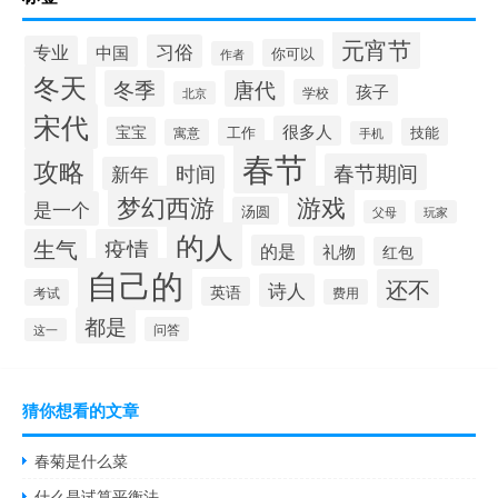
元宵节
习俗
专业
中国
你可以
作者
冬天
冬季
唐代
孩子
学校
北京
宋代
很多人
宝宝
工作
技能
寓意
手机
春节
攻略
春节期间
时间
新年
梦幻西游
游戏
是一个
汤圆
父母
玩家
的人
生气
疫情
的是
礼物
红包
自己的
还不
诗人
英语
考试
费用
都是
问答
这一
猜你想看的文章
春菊是什么菜
什么是试算平衡法