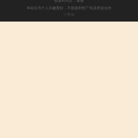
会及时纠正，谢谢
本站仅为个人兴趣爱好，不接盈利性广告及商业合作
小男孩