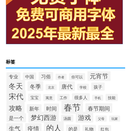
标签
元宵节
习俗
专业
中国
你可以
作者
冬天
冬季
唐代
孩子
学校
北京
宋代
很多人
宝宝
工作
技能
寓意
手机
春节
攻略
春节期间
时间
新年
梦幻西游
游戏
是一个
汤圆
父母
玩家
的人
生气
疫情
的是
礼物
红包