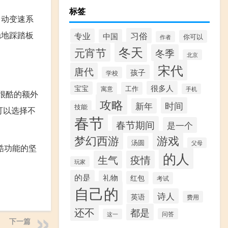
标签
自动变速系
稳地踩踏板
习俗
专业
中国
你可以
作者
冬天
元宵节
冬季
北京
宋代
唐代
孩子
学校
很多人
宝宝
工作
寓意
手机
些很酷的额外
攻略
时间
新年
技能
可以选择不
春节
春节期间
是一个
梦幻西游
游戏
汤圆
父母
炫酷功能的坚
的人
生气
疫情
玩家
的是
礼物
红包
考试
自己的
诗人
英语
费用
还不
都是
问答
这一
下一篇